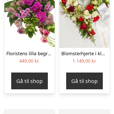
Floristens lilla begravelses­buket
Blomsterhjerte i klassisk stil med bånd
449,00
kr.
1.149,00
kr.
Gå til shop
Gå til shop