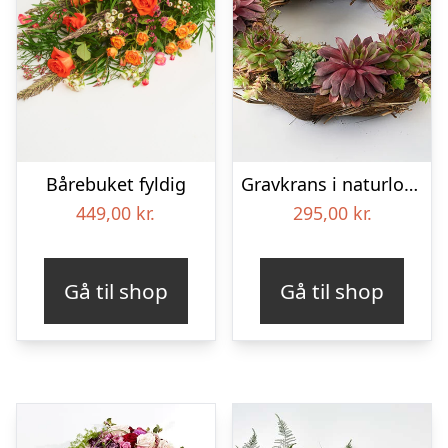
Bårebuket fyldig
Gravkrans i naturlook – Blomster til begravelse
449,00
kr.
295,00
kr.
Gå til shop
Gå til shop