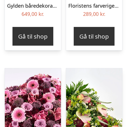
Gylden båredekoration
Floristens farverige kondolencebuket
649,00
kr.
289,00
kr.
Gå til shop
Gå til shop