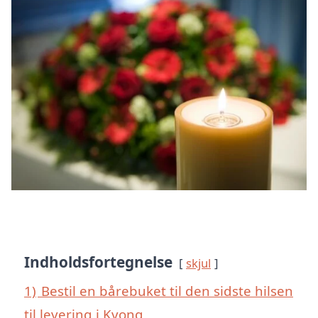
Indholdsfortegnelse
skjul
1)
Bestil en bårebuket til den sidste hilsen
til levering i Kvong