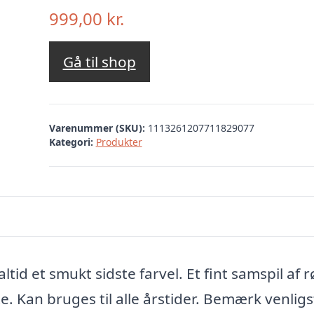
999,00
kr.
Gå til shop
Varenummer (SKU):
1113261207711829077
Kategori:
Produkter
ltid et smukt sidste farvel. Et fint samspil af 
e. Kan bruges til alle årstider. Bemærk venligs