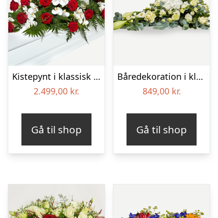
Kistepynt i klassisk stil – rød og hvid
Båredekoration i klassisk stil – creme
2.499,00
kr.
849,00
kr.
Gå til shop
Gå til shop