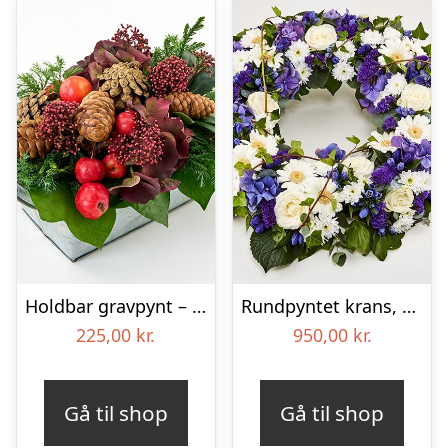
Holdbar gravpynt – Blomster til begravelse
Rundpyntet krans, blå og hvid – Blomster til begravelse
225,00
kr.
950,00
kr.
Gå til shop
Gå til shop