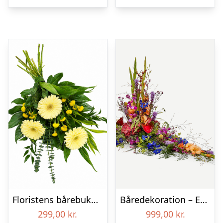
Floristens bårebuket – Smukt minde
Båredekoration – Et farverigt farvel
299,00
kr.
999,00
kr.