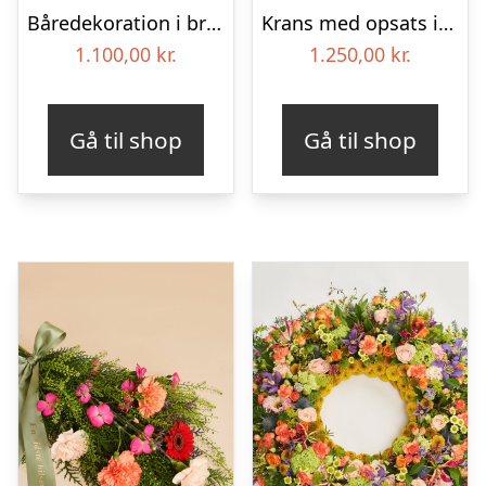
Båredekoration i brændte farver – Blomster til begravelse
Krans med opsats i gule farver – Blomster til begravelse
1.100,00
kr.
1.250,00
kr.
Gå til shop
Gå til shop