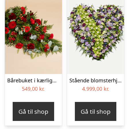
Bårebuket i kærlighedens farver
Stående blomsterhjerte – Et eksklusivt farvel
549,00
kr.
4.999,00
kr.
Gå til shop
Gå til shop