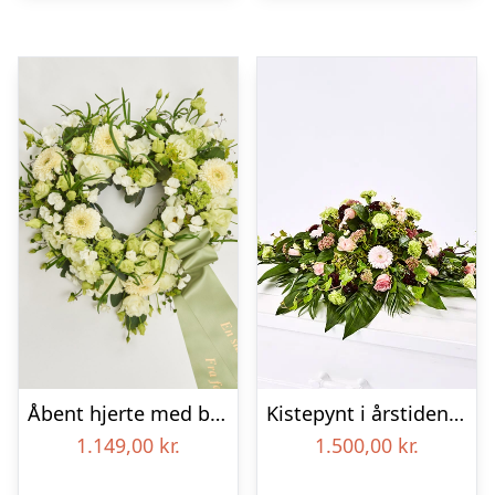
Åbent hjerte med bånd – Floristens kreative valg
Kistepynt i årstidens blomster – Blomster til begravelse
1.149,00
kr.
1.500,00
kr.