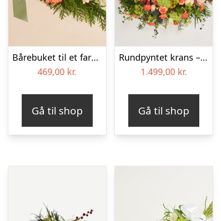
Bårebuket til et farverigt minde med bånd
Rundpyntet krans – Et farverigt farvel
469,00
kr.
1.499,00
kr.
Gå til shop
Gå til shop