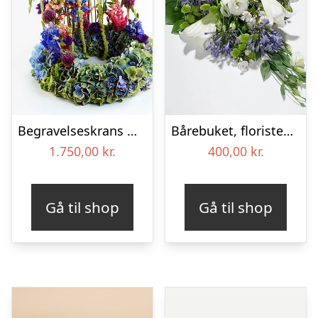
Begravelseskrans med hortensia og farverige detaljer – Blomster til begravelse
Bårebuket, floristens valg – Blomster til begravelse
1.750,00
kr.
400,00
kr.
Gå til shop
Gå til shop