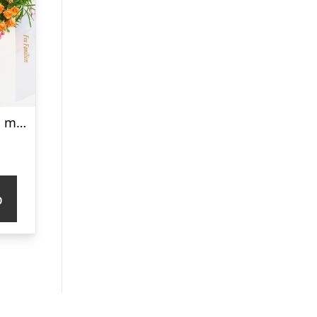
Bårebuket fyldig med bånd
p