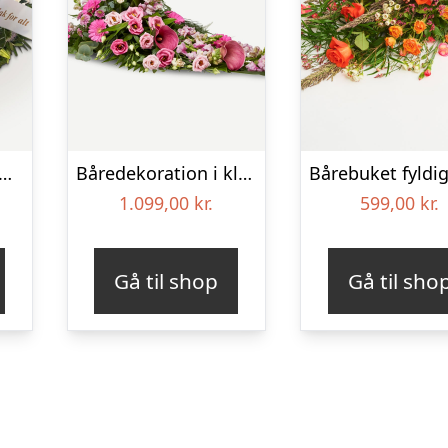
pyntet krans med orkideer og bånd
Båredekoration i klassisk stil – pink
1.099,00
kr.
599,00
kr.
Gå til shop
Gå til sho