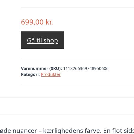
699,00
kr.
Gå til shop
Varenummer (SKU):
1113266369748950606
Kategori:
Produkter
de nuancer – kærlighedens farve. En flot sid