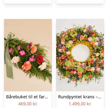
Bårebuket til et farverigt minde med bånd
Rundpyntet krans – Et farverigt farvel
469,00
kr.
1.499,00
kr.