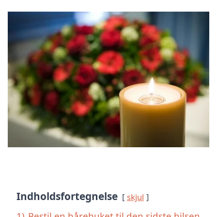
Indholdsfortegnelse
skjul
1)
Bestil en bårebuket til den sidste hilsen