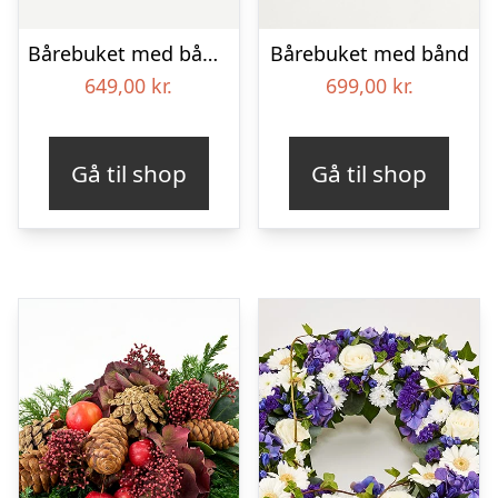
Bårebuket med bånd – Et farverigt farvel
Bårebuket med bånd
649,00
kr.
699,00
kr.
Gå til shop
Gå til shop