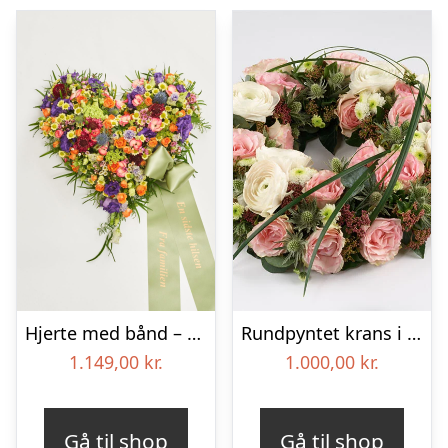
Hjerte med bånd – Floristens kreative valg
Rundpyntet krans i lyse farver – Blomster til begravelse
1.149,00
kr.
1.000,00
kr.
Gå til shop
Gå til shop