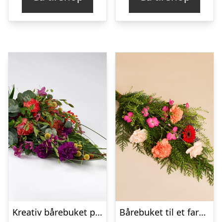
Kreativ bårebuket på stort blad – Blomster til begravelse
Bårebuket til et farverigt minde