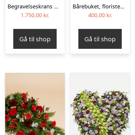
Begravelseskrans med hortensia og farverige detaljer – Blomster til begravelse
Bårebuket, floristens valg – Blomster til begravelse
1.750,00
kr.
400,00
kr.
Gå til shop
Gå til shop