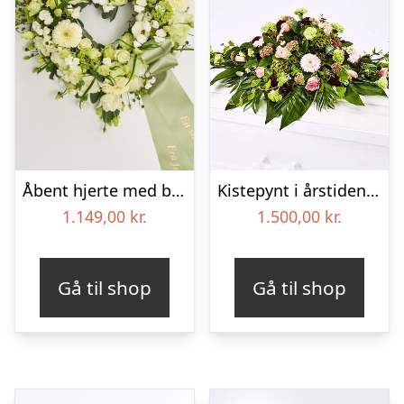
Åbent hjerte med bånd – Floristens kreative valg
Kistepynt i årstidens blomster – Blomster til begravelse
1.149,00
kr.
1.500,00
kr.
Gå til shop
Gå til shop