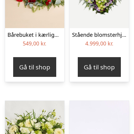
Bårebuket i kærlighedens farver
Stående blomsterhjerte – Et eksklusivt farvel
549,00
kr.
4.999,00
kr.
Gå til shop
Gå til shop