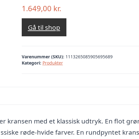
1.649,00
kr.
Gå til shop
Varenummer (SKU):
1113265085905695689
Kategori:
Produkter
 kransen med et klassisk udtryk. En flot grø
siske røde-hvide farver. En rundpyntet kran