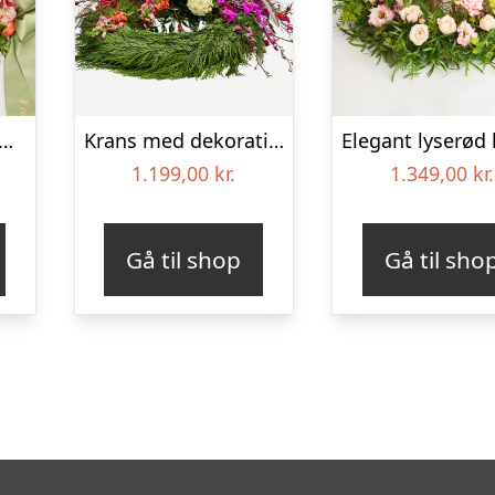
yntet krans med bånd – Et farverigt farvel
Krans med dekoration – Et farverigt farvel
1.199,00
kr.
1.349,00
kr.
Gå til shop
Gå til sho