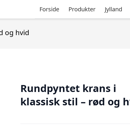
Forside
Produkter
Jylland
ød og hvid
Rundpyntet krans i
klassisk stil – rød og 