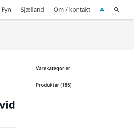
Fyn
Sjælland
Om / kontakt
Varekategorier
186
Produkter
186
varer
hvid