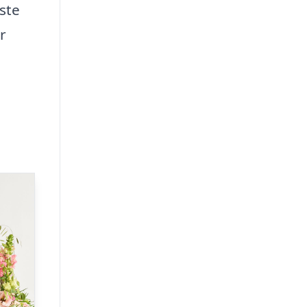
iste
r