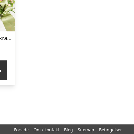
Elegant lyserød krans med bånd
p
Forside
Om / kontakt
Blog
Sitemap
Betingelser