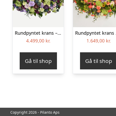
Rundpyntet krans – Et eksklusivt farvel
Rundp
4.499,00
kr.
1.649,00
kr.
Gå til shop
Gå til shop
Copyright 2026 - Pilanto Aps