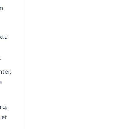
an
kte
.
ter,
e
rg.
 et