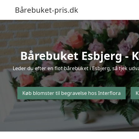
Bårebuket-pris.dk
Bårebuket Esbjerg - K
Leder du efter en flot bårebuket i Esbjerg, så tjek udv
Køb blomster til begravelse hos Interflora
K