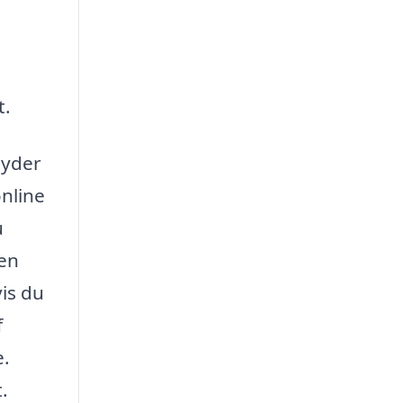
t.
byder
online
u
 en
is du
f
e.
.