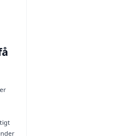
få
ler
tigt
under