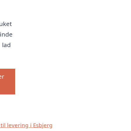
uket
finde
 lad
er
til levering i Esbjerg