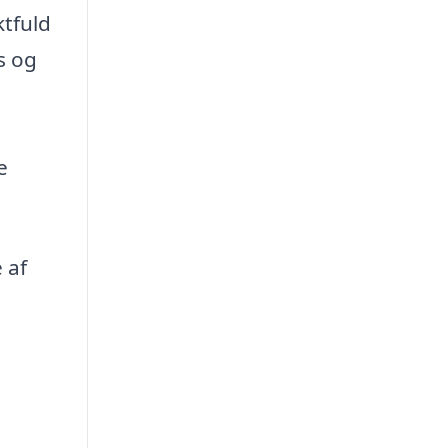
ktfuld
s og
n
e
 af