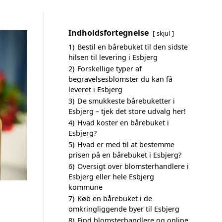
Indholdsfortegnelse
skjul
1)
Bestil en bårebuket til den sidste
hilsen til levering i Esbjerg
2)
Forskellige typer af
begravelsesblomster du kan få
leveret i Esbjerg
3)
De smukkeste bårebuketter i
Esbjerg – tjek det store udvalg her!
4)
Hvad koster en bårebuket i
Esbjerg?
5)
Hvad er med til at bestemme
prisen på en bårebuket i Esbjerg?
6)
Oversigt over blomsterhandlere i
Esbjerg eller hele Esbjerg
kommune
7)
Køb en bårebuket i de
omkringliggende byer til Esbjerg
8)
Find blomsterhandlere og online