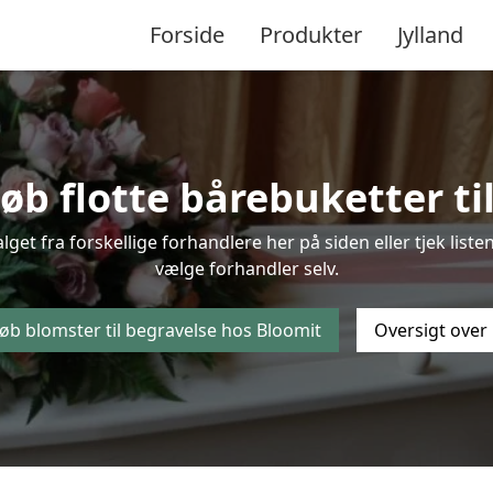
Forside
Produkter
Jylland
øb flotte bårebuketter til
alget fra forskellige forhandlere her på siden eller tjek li
vælge forhandler selv.
øb blomster til begravelse hos Bloomit
Oversigt over