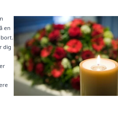
an
å en
 bort.
r dig
er
mere