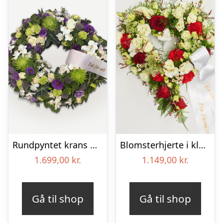
Rundpyntet krans med orkideer og bånd
Blomsterhjerte i klassisk stil med bånd
1.699,00
kr.
1.149,00
kr.
Gå til shop
Gå til shop