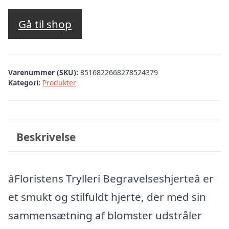
Gå til shop
Varenummer (SKU):
8516822668278524379
Kategori:
Produkter
Beskrivelse
âFloristens Trylleri Begravelseshjerteâ er
et smukt og stilfuldt hjerte, der med sin
sammensætning af blomster udstråler