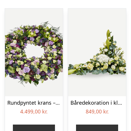
Rundpyntet krans – Et eksklusivt farvel
Båredekoration i klassisk stil – creme
4.499,00
kr.
849,00
kr.