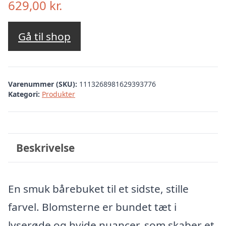
629,00
kr.
Gå til shop
Varenummer (SKU):
1113268981629393776
Kategori:
Produkter
Beskrivelse
En smuk bårebuket til et sidste, stille
farvel. Blomsterne er bundet tæt i
lyserøde og hvide nuancer, som skaber et