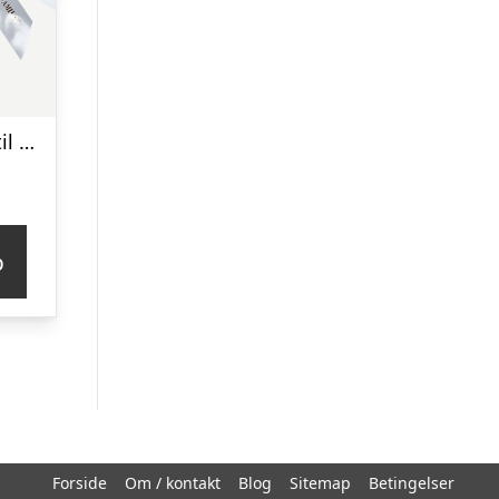
Kors i klassisk stil med bånd – creme
p
Forside
Om / kontakt
Blog
Sitemap
Betingelser