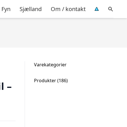
Fyn
Sjælland
Om / kontakt
Varekategorier
186
Produkter
186
l –
varer