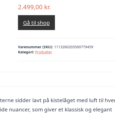
2.499,00
kr.
Gå til shop
Varenummer (SKU):
1113260203500779459
Kategori:
Produkter
erne sidder lavt på kistelåget med luft til hve
de nuancer, som giver et klassisk og elegant