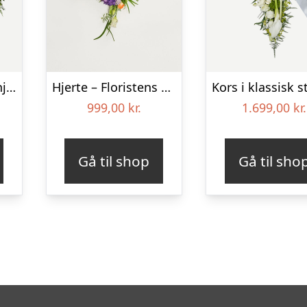
Stående blomsterhjerte – Et eksklusivt farvel
Hjerte – Floristens kreative valg
999,00
kr.
1.699,00
kr.
Gå til shop
Gå til sho