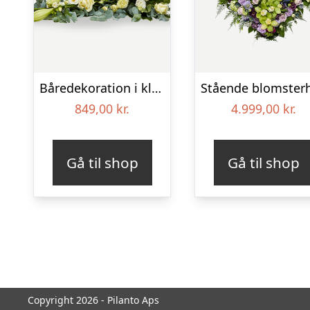
Båredekoration i klassisk stil – creme
849,00
kr.
4.999,00
kr.
Gå til shop
Gå til shop
Copyright 2026 - Pilanto Aps