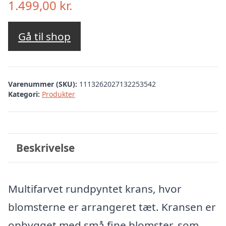
1.499,00
kr.
Gå til shop
Varenummer (SKU):
1113262027132253542
Kategori:
Produkter
Beskrivelse
Multifarvet rundpyntet krans, hvor
blomsterne er arrangeret tæt. Kransen er
opbygget med små fine blomster, som