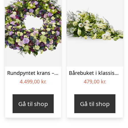
Rundpyntet krans – Et eksklusivt farvel
Bårebuket i klassisk stil – hvid
4.499,00
kr.
479,00
kr.
Gå til shop
Gå til shop