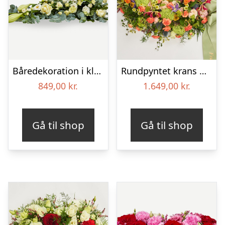
Båredekoration i klassisk stil – creme
Rundpyntet krans med bånd – Et farverigt farvel
849,00
kr.
1.649,00
kr.
Gå til shop
Gå til shop