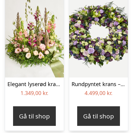
Elegant lyserød krans med bånd
Rundpyntet krans – Et eksklusivt farvel
1.349,00
kr.
4.499,00
kr.
Gå til shop
Gå til shop