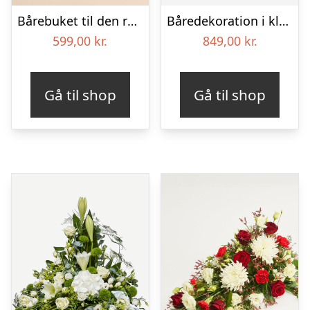
Bårebuket til den rolige afsked med bånd
Båredekoration i klassisk stil – creme
599,00
kr.
849,00
kr.
Gå til shop
Gå til shop