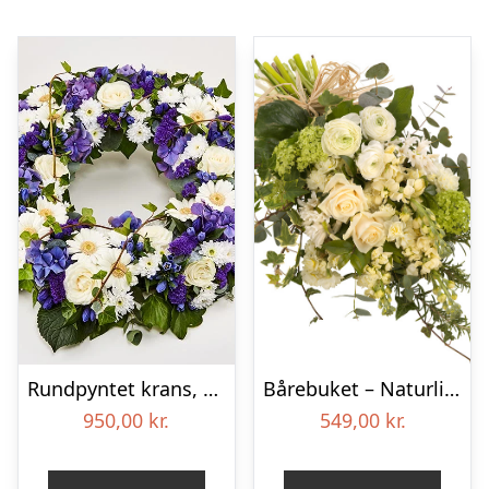
Rundpyntet krans, blå og hvid – Blomster til begravelse
Bårebuket – Naturlig hvid
950,00
kr.
549,00
kr.