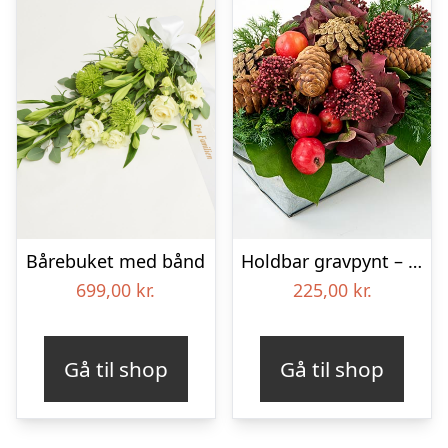
Bårebuket med bånd
Holdbar gravpynt – Blomster til begravelse
699,00
kr.
225,00
kr.
Gå til shop
Gå til shop