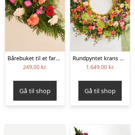
Bårebuket til et farverigt minde
Rundpyntet krans med bånd – Et farverigt farvel
249,00
kr.
1.649,00
kr.
Gå til shop
Gå til shop