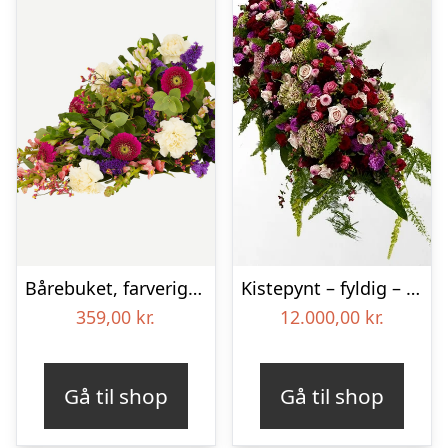
Bårebuket, farverig (Floristens kreative valg)
Kistepynt – fyldig – Blomster til begravelse
359,00
kr.
12.000,00
kr.
Gå til shop
Gå til shop