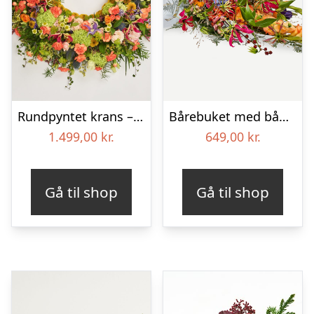
Rundpyntet krans – Et farverigt farvel
Bårebuket med bånd – Et farverigt farvel
1.499,00
kr.
649,00
kr.
Gå til shop
Gå til shop