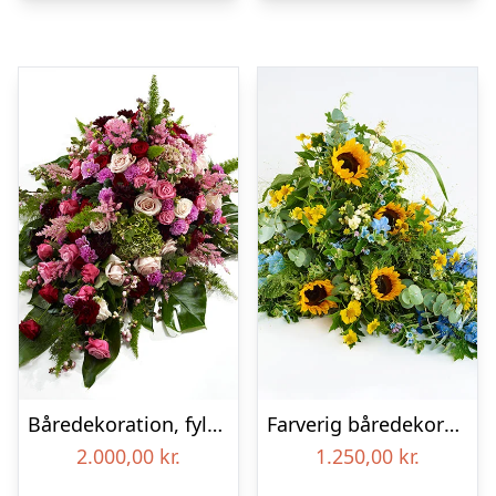
Båredekoration, fyldig – Blomster til begravelse
Farverig båredekoration i gul og blå – Blomster til begravelse
2.000,00
kr.
1.250,00
kr.