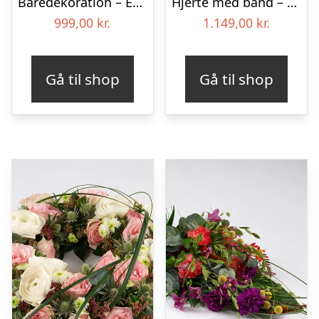
Båredekoration – Et farverigt farvel
Hjerte med bånd – Floristens kreative valg
999,00
kr.
1.149,00
kr.
Gå til shop
Gå til shop