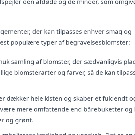
 afspejler den afdøde og de minder, som omgiv
angementer, der kan tilpasses enhver smag og
mest populære typer af begravelsesblomster:
uk samling af blomster, der sædvanligvis pla
llige blomsterarter og farver, så de kan tilpas
.
r dækker hele kisten og skaber et fuldendt o
 være mere omfattende end bårebuketter og
er og grønt.
ymboliserer kærlighed og venskab. Det er en 