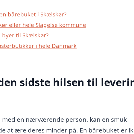
en bårebuket i Skælskør?
kør eller hele Slagelse kommune
byer til Skælskør?
msterbutikker i hele Danmark
den sidste hilsen til leveri
sked med en nærværende person, kan en smuk
e at ære deres minder på. En bårebuket er i