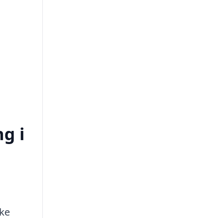
ng i
kke