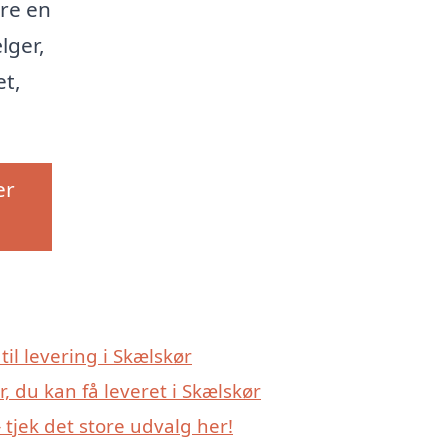
re en
lger,
et,
er
til levering i Skælskør
, du kan få leveret i Skælskør
tjek det store udvalg her!