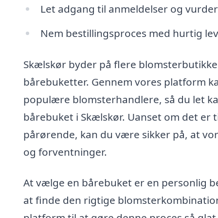
Let adgang til anmeldelser og vurde
Nem bestillingsproces med hurtig lev
Skælskør byder på flere blomsterbutikker
bårebuketter. Gennem vores platform kan
populære blomsterhandlere, så du let ka
bårebuket i Skælskør. Uanset om det er ti
pårørende, kan du være sikker på, at vor
og forventninger.
At vælge en bårebuket er en personlig b
at finde den rigtige blomsterkombination
platform til at gøre denne proces så gla