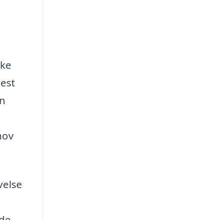
kke
mest
in
n
hov
velse
 de