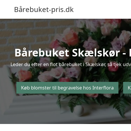
Bårebuket-pris.dk
Bårebuket Skælskør - K
Leder du efter en flot bårebuket i Skælskør, så tjek ud
Køb blomster til begravelse hos Interflora
K