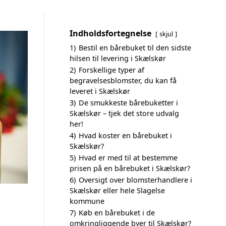
Indholdsfortegnelse
skjul
1)
Bestil en bårebuket til den sidste
hilsen til levering i Skælskør
2)
Forskellige typer af
begravelsesblomster, du kan få
leveret i Skælskør
3)
De smukkeste bårebuketter i
Skælskør – tjek det store udvalg
her!
4)
Hvad koster en bårebuket i
Skælskør?
5)
Hvad er med til at bestemme
prisen på en bårebuket i Skælskør?
6)
Oversigt over blomsterhandlere i
Skælskør eller hele Slagelse
kommune
7)
Køb en bårebuket i de
omkringliggende byer til Skælskør?