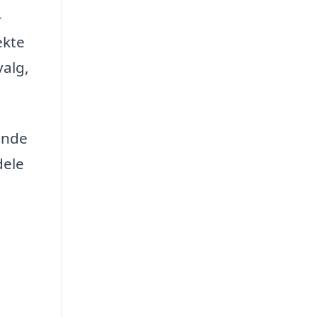
-
ekte
valg,
inde
dele