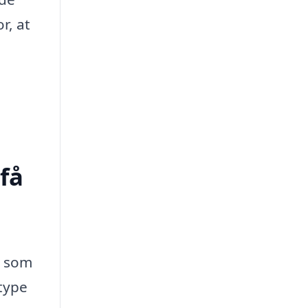
r, at
få
, som
 type