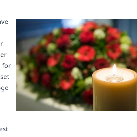
ave
er
Her
 for
nset
øge
est