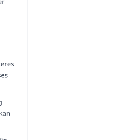
er
ceres
ses
g
 kan
fin