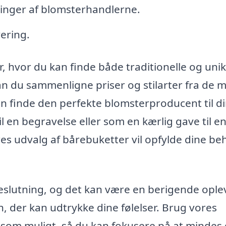
ringer af blomsterhandlerne.
ering.
, hvor du kan finde både traditionelle og uni
 du sammenligne priser og stilarter fra de 
n finde den perfekte blomsterproducent til d
l en begravelse eller som en kærlig gave til e
es udvalg af bårebuketter vil opfylde dine be
eslutning, og det kan være en berigende ople
, der kan udtrykke dine følelser. Brug vores
t som muligt, så du kan fokusere på at mindes