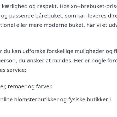
d kærlighed og respekt. Hos xn--brebuket-pris
ot og passende bårebuket, som kan leveres dir
itionel eller mere moderne buket, har vi et ud
or du kan udforske forskellige muligheder og f
person, du ønsker at mindes. Her er nogle for
es service:
er, temaer og farver.
line blomsterbutikker og fysiske butikker i