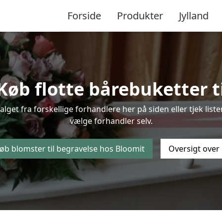
Forside
Produkter
Jylland
øb flotte bårebuketter ti
valget fra forskellige forhandlere her på siden eller tjek li
vælge forhandler selv.
øb blomster til begravelse hos Bloomit
Oversigt over