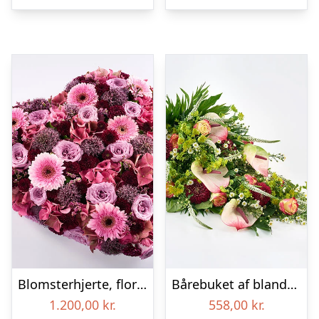
Blomsterhjerte, floristens valg – Blomster til begravelse
Bårebuket af blandede blomster – Blomster til begravelse
1.200,00
kr.
558,00
kr.