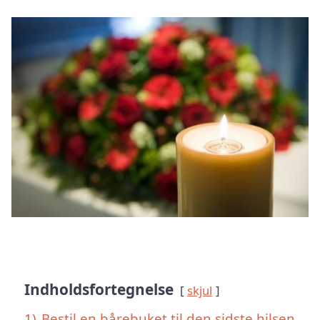
Indholdsfortegnelse
skjul
1)
Bestil en bårebuket til den sidste hilsen