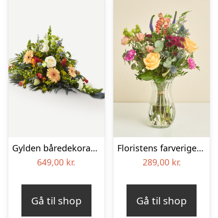
Gylden båredekoration
Floristens farverige kondolencebuket
649,00
kr.
289,00
kr.
Gå til shop
Gå til shop