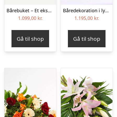
Bårebuket – Et eksklusivt farvel
Båredekoration i lyse nuancer – Blomster til begravelse
1.099,00
kr.
1.195,00
kr.
Gå til shop
Gå til shop