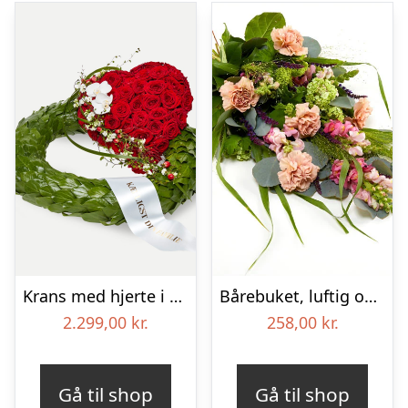
Krans med hjerte i klassisk stil med bånd
Bårebuket, luftig og farverig – Blomster til begravelse
2.299,00
kr.
258,00
kr.
Gå til shop
Gå til shop