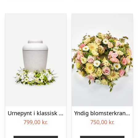
Urnepynt i klassisk stil – creme
Yndig blomsterkrans i pastelfarver, floristens valg – Blomster til begravelse
799,00
kr.
750,00
kr.