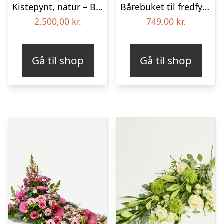
Kistepynt, natur – Blomster til begravelse
Bårebuket til fredfyldt kærlighed med bånd
2.500,00
kr.
749,00
kr.
Gå til shop
Gå til shop