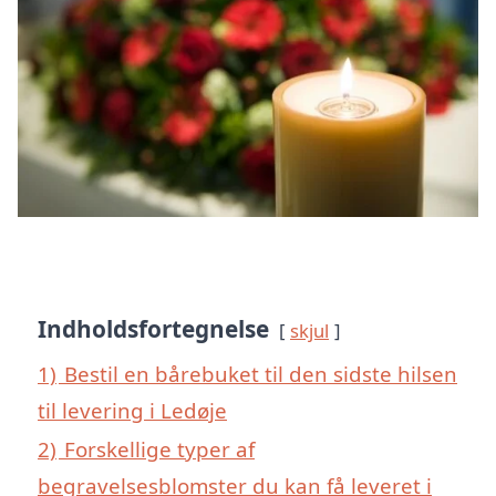
Indholdsfortegnelse
skjul
1)
Bestil en bårebuket til den sidste hilsen
til levering i Ledøje
2)
Forskellige typer af
begravelsesblomster du kan få leveret i