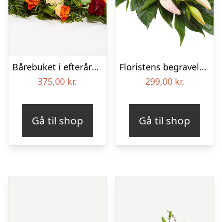
Bårebuket i efterårsstil – Blomster til begravelse
Floristens begravelses­buket – Lyserøde liljer
375,00
kr.
299,00
kr.
Gå til shop
Gå til shop