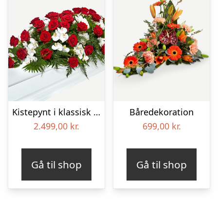
Kistepynt i klassisk stil – rød og hvid
Båredekoration
2.499,00
kr.
699,00
kr.
Gå til shop
Gå til shop