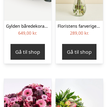
Gylden båredekoration
Floristens farverige kondolencebuket
649,00
kr.
289,00
kr.
Gå til shop
Gå til shop