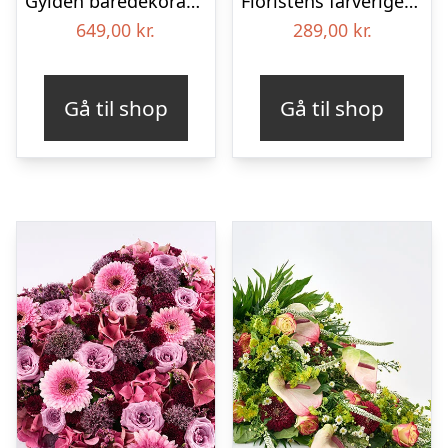
Gylden båredekoration
Floristens farverige kondolencebuket
649,00
kr.
289,00
kr.
Gå til shop
Gå til shop