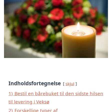
Indholdsfortegnelse
skjul
1)
Bestil en bårebuket til den sidste hilsen
til levering i Veksø
2)
Forskellige typer af