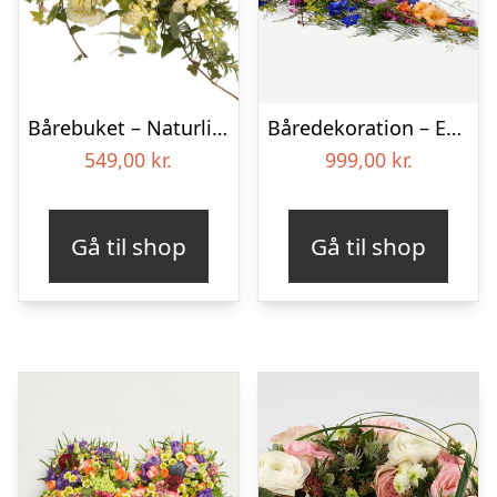
Bårebuket – Naturlig hvid
Båredekoration – Et farverigt farvel
549,00
kr.
999,00
kr.
Gå til shop
Gå til shop