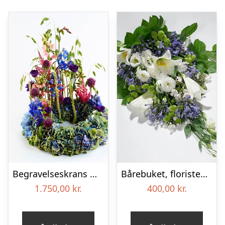
Begravelseskrans med hortensia og farverige detaljer – Blomster til begravelse
Bårebuket, floristens valg – Blomster til begravelse
1.750,00
kr.
400,00
kr.