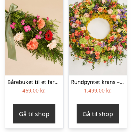
Bårebuket til et farverigt minde med bånd
Rundpyntet krans – Et farverigt farvel
469,00
kr.
1.499,00
kr.
Gå til shop
Gå til shop