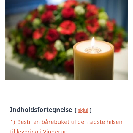
Indholdsfortegnelse
skjul
1)
Bestil en bårebuket til den sidste hilsen
til levering i Vinderup