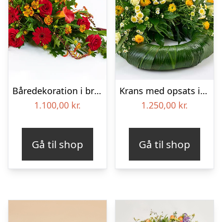
Båredekoration i brændte farver – Blomster til begravelse
Krans med opsats i gule farver – Blomster til begravelse
1.100,00
kr.
1.250,00
kr.
Gå til shop
Gå til shop