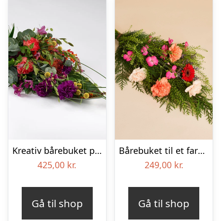
Kreativ bårebuket på stort blad – Blomster til begravelse
Bårebuket til et farverigt minde
425,00
kr.
249,00
kr.
Gå til shop
Gå til shop