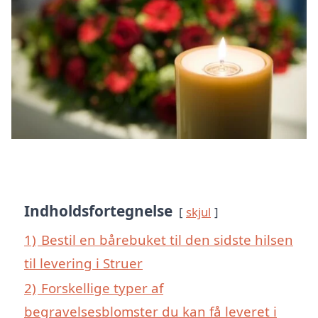
Indholdsfortegnelse
skjul
1)
Bestil en bårebuket til den sidste hilsen
til levering i Struer
2)
Forskellige typer af
begravelsesblomster du kan få leveret i