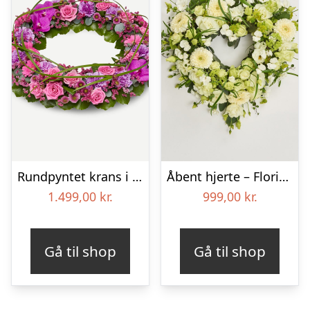
Rundpyntet krans i klassisk stil – pink
Åbent hjerte – Floristens kreative valg
1.499,00
kr.
999,00
kr.
Gå til shop
Gå til shop