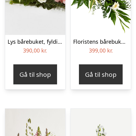
Lys bårebuket, fyldig – Blomster til begravelse
Floristens bårebuket – Hvide nuancer
390,00
kr.
399,00
kr.
Gå til shop
Gå til shop