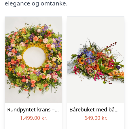
elegance og omtanke.
Rundpyntet krans – Et farverigt farvel
Bårebuket med bånd – Et farverigt farvel
1.499,00
kr.
649,00
kr.