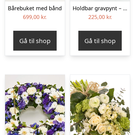
Bårebuket med bånd
Holdbar gravpynt – Blomster til begravelse
699,00
kr.
225,00
kr.
Gå til shop
Gå til shop