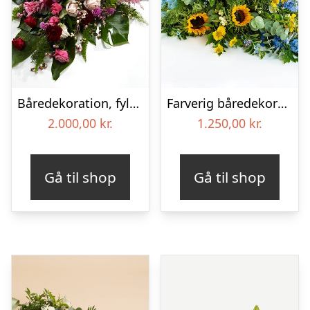
Båredekoration, fyldig – Blomster til begravelse
Farverig båredekoration i gul og blå – Blomster til begravelse
2.000,00
kr.
1.250,00
kr.
Gå til shop
Gå til shop