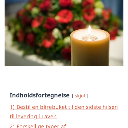
Indholdsfortegnelse
skjul
1)
Bestil en bårebuket til den sidste hilsen
til levering i Laven
2)
Forskellige typer af