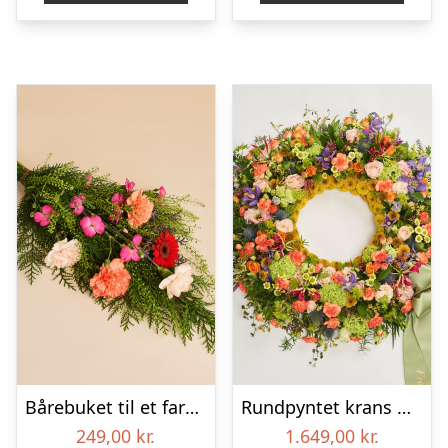
Bårebuket til et farverigt minde
Rundpyntet krans med bånd – Et farverigt farvel
249,00
kr.
1.649,00
kr.