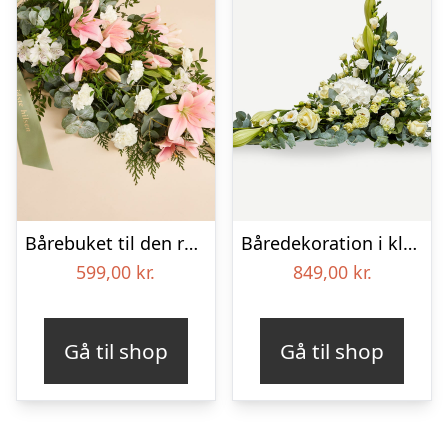
Bårebuket til den rolige afsked med bånd
Båredekoration i klassisk stil – creme
599,00
kr.
849,00
kr.
Gå til shop
Gå til shop