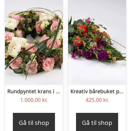
Rundpyntet krans i lyse farver – Blomster til begravelse
Kreativ bårebuket på stort blad – Blomster til begravelse
1.000,00
kr.
425,00
kr.
Gå til shop
Gå til shop