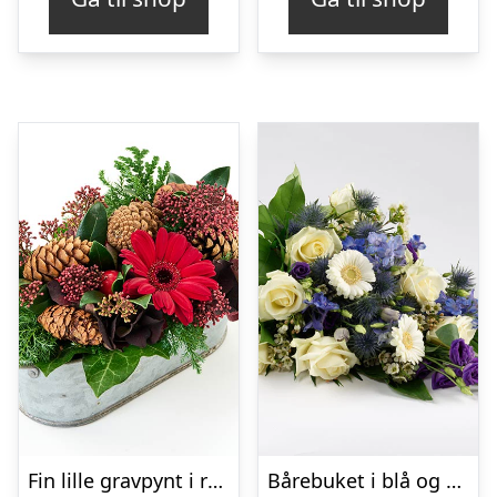
Fin lille gravpynt i rød, floristens valg – Blomster til begravelse
Bårebuket i blå og hvide nuancer – Blomster til begravelse