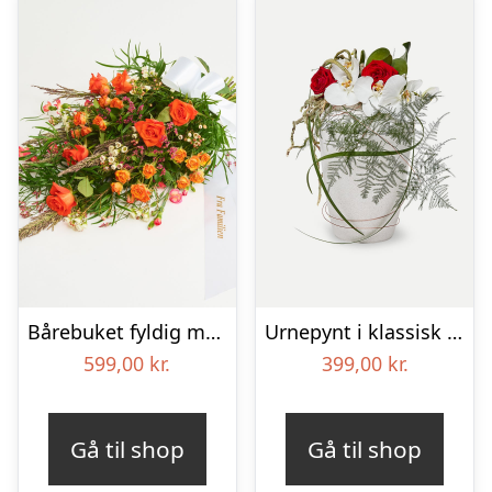
Bårebuket fyldig med bånd
Urnepynt i klassisk stil – rød og hvid
599,00
kr.
399,00
kr.
Gå til shop
Gå til shop