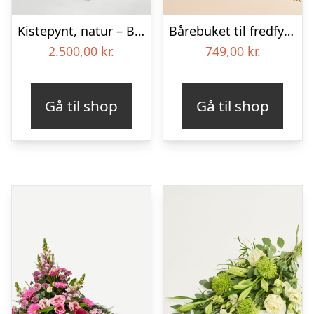
Kistepynt, natur – Blomster til begravelse
Bårebuket til fredfyldt kærlighed med bånd
2.500,00
kr.
749,00
kr.
Gå til shop
Gå til shop