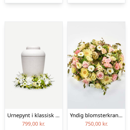
Urnepynt i klassisk stil – creme
Yndig blomsterkrans i pastelfarver, floristens valg – Blomster til begravelse
799,00
kr.
750,00
kr.