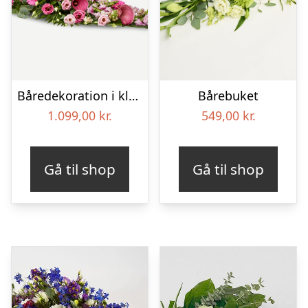
Båredekoration i klassisk stil – pink
Bårebuket
1.099,00
kr.
549,00
kr.
Gå til shop
Gå til shop