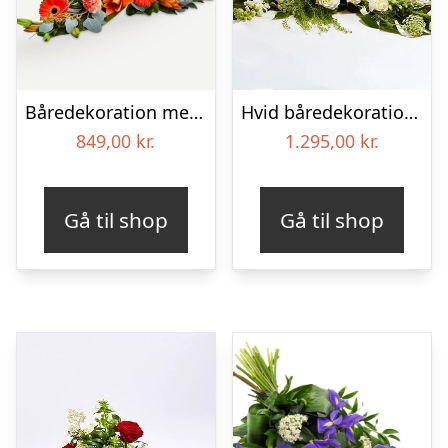
Båredekoration med bånd
Hvid båredekoration – Blomster til begravelse
849,00
kr.
1.295,00
kr.
Gå til shop
Gå til shop