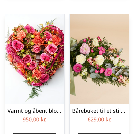
Varmt og åbent blomsterhjerte – Blomster til begravelse
Bårebuket til et stille farvel med bånd
950,00
kr.
629,00
kr.