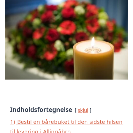
Indholdsfortegnelse
skjul
1)
Bestil en bårebuket til den sidste hilsen
til levering i Allingåbro