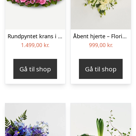
Rundpyntet krans i klassisk stil – pink
Åbent hjerte – Floristens kreative valg
1.499,00
kr.
999,00
kr.
Gå til shop
Gå til shop