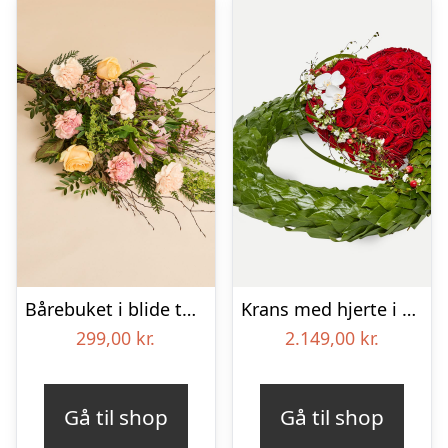
Bårebuket i blide toner
Krans med hjerte i klassisk stil – rød og hvid
299,00
kr.
2.149,00
kr.
Gå til shop
Gå til shop