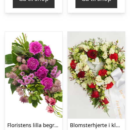
Floristens lilla begravelses­buket
Blomsterhjerte i klassisk stil med bånd