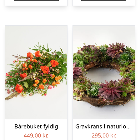
Bårebuket fyldig
Gravkrans i naturlook – Blomster til begravelse
449,00
kr.
295,00
kr.