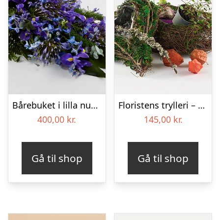
Bårebuket i lilla nuancer – Blomster til begravelse
Floristens trylleri – gravpynt – Blomster til begravelse
400,00
kr.
145,00
kr.
Gå til shop
Gå til shop