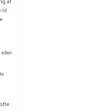
ng af
til
re
eller
de
r
ofte