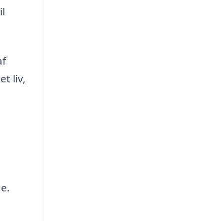
il
af
t liv,
de.