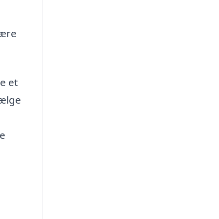
være
e et
vælge
de