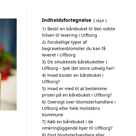
Indholdsfortegnelse
skjul
1)
Bestil en bårebuket til den sidste
hilsen til levering i Ulfborg
2)
Forskellige typer af
begravelsesblomster du kan få
leveret i Ulfborg
3)
De smukkeste bårebuketter i
Ulfborg – tjek det store udvalg her!
4)
Hvad koster en bårebuket i
Ulfborg?
5)
Hvad er med til at bestemme
prisen på en bårebuket i Ulfborg?
6)
Oversigt over blomsterhandlere i
Ulfborg eller hele Holstebro
Kommune
7)
Køb en bårebuket i de
omkringliggende byer til Ulfborg?
8)
Find blomsterhandlere eller