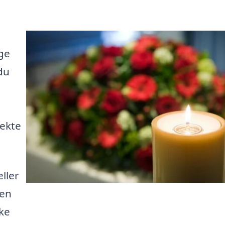
lge
 du
rekte
ller
den
ske