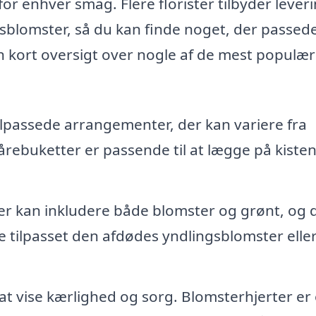
r enhver smag. Flere florister tilbyder leveri
blomster, så du kan finde noget, der passede 
n kort oversigt over nogle af de mest populæ
tilpassede arrangementer, der kan variere fra
rebuketter er passende til at lægge på kisten 
r kan inkludere både blomster og grønt, og 
e tilpasset den afdødes yndlingsblomster elle
 vise kærlighed og sorg. Blomsterhjerter er 