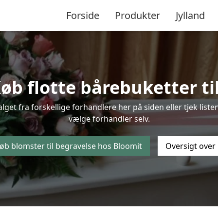
Forside
Produkter
Jylland
øb flotte bårebuketter til
alget fra forskellige forhandlere her på siden eller tjek li
vælge forhandler selv.
øb blomster til begravelse hos Bloomit
Oversigt over