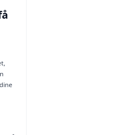
få
t,
en
 dine