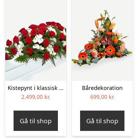
Kistepynt i klassisk stil – rød og hvid
Båredekoration
2.499,00
kr.
699,00
kr.
Gå til shop
Gå til shop