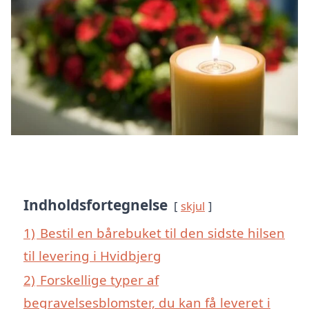
Indholdsfortegnelse
skjul
1)
Bestil en bårebuket til den sidste hilsen
til levering i Hvidbjerg
2)
Forskellige typer af
begravelsesblomster, du kan få leveret i