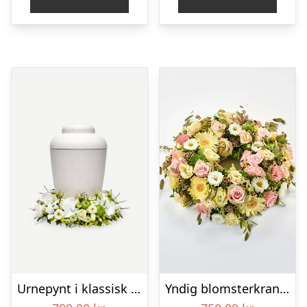
Urnepynt i klassisk stil – creme
Yndig blomsterkrans i pastelfarver, floristens valg – Blomster til begravelse