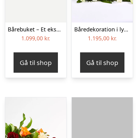
Bårebuket – Et eksklusivt farvel
Båredekoration i lyse nuancer – Blomster til begravelse
1.099,00
kr.
1.195,00
kr.
Gå til shop
Gå til shop