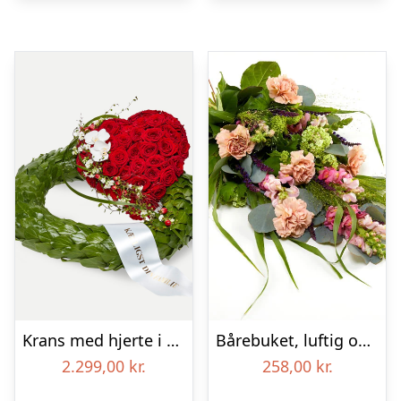
Krans med hjerte i klassisk stil med bånd
Bårebuket, luftig og farverig – Blomster til begravelse
2.299,00
kr.
258,00
kr.