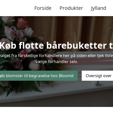
Forside
Produkter
Jylland
øb flotte bårebuketter ti
valget fra forskellige forhandlere her på siden eller tjek li
vælge forhandler selv.
øb blomster til begravelse hos Bloomit
Oversigt over