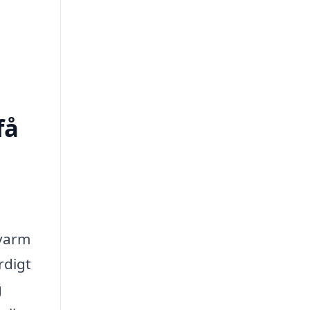
få
 varm
rdigt
g