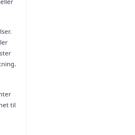
eller
ser.
ler
ster
tning.
nter
et til