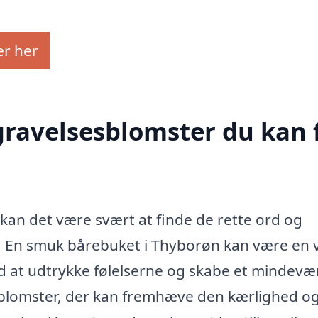
er her
egravelsesblomster du kan 
 kan det være svært at finde de rette ord og
e. En smuk bårebuket i Thyborøn kan være en
d at udtrykke følelserne og skabe et mindevæ
esblomster, der kan fremhæve den kærlighed o