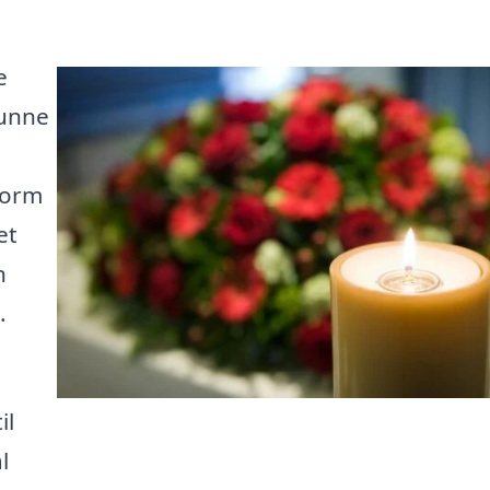
e
kunne
form
et
n
.
il
l