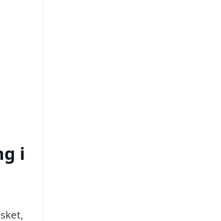
ng i
sket,