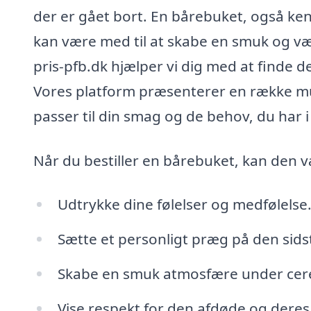
der er gået bort. En bårebuket, også ke
kan være med til at skabe en smuk og v
pris-pfb.dk hjælper vi dig med at finde de
Vores platform præsenterer en række mu
passer til din smag og de behov, du har 
Når du bestiller en bårebuket, kan den v
Udtrykke dine følelser og medfølelse
Sætte et personligt præg på den sidst
Skabe en smuk atmosfære under ce
Vise respekt for den afdøde og deres l