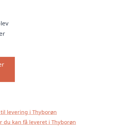
plev
er
er
 til levering i Thyborøn
r du kan få leveret i Thyborøn