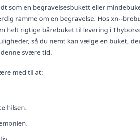
ndt som en begravelsesbukett eller mindebuke
ærdig ramme om en begravelse. Hos xn--breb
n helt rigtige bårebuket til levering i Thyborø
ligheder, så du nemt kan vælge en buket, de
i denne svære tid.
ære med til at:
.
e hilsen.
remonien.
iv.