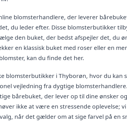
line blomsterhandlere, der leverer bårebuket
et, du leder efter. Disse blomsterbutikker til
n vælge den buket, der bedst afspejler det, du 
ækker en klassisk buket med roser eller en me
omster, kan du finde det her.
ske blomsterbutikker i Thyborøn, hvor du kan 
ionel vejledning fra dygtige blomsterhandlere
ige bårebuket, der lever op til dine ønsker og
høver ikke at være en stressende oplevelse; vi
ge valg, når det gælder om at sige farvel på en 