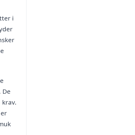
ter i
byder
ønsker
re
se
. De
 krav.
 er
smuk