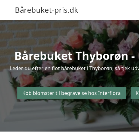
Bårebuket-pris.dk
Bårebuket Thyborøn - K
Leder du efter en flot bårebuket i Thyborøn, så tjek ud
Køb blomster til begravelse hos Interflora
K