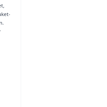
t,
uket-
n.
r