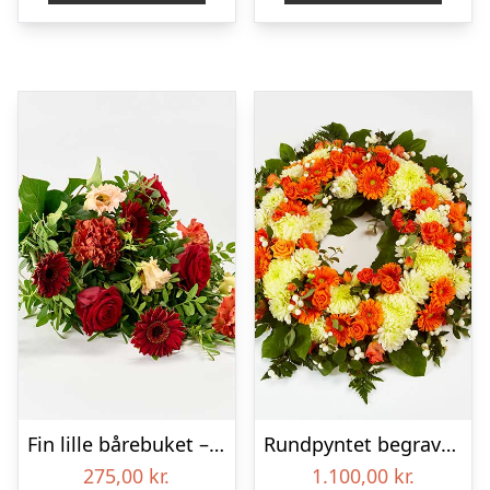
Fin lille bårebuket – Blomster til begravelse
Rundpyntet begravelseskrans – Blomster til begravelse
275,00
kr.
1.100,00
kr.