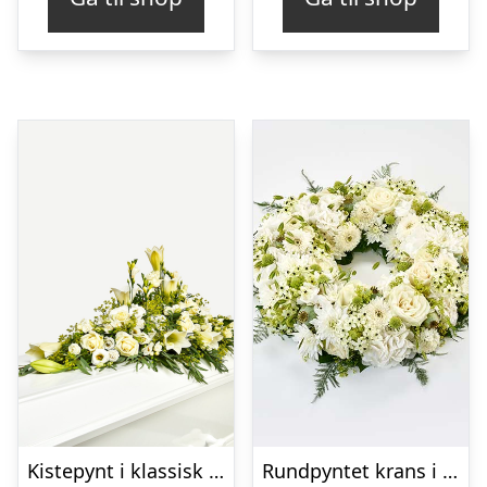
Kistepynt i klassisk stil – creme
Rundpyntet krans i hvid, floristens valg – Blomster til begravelse