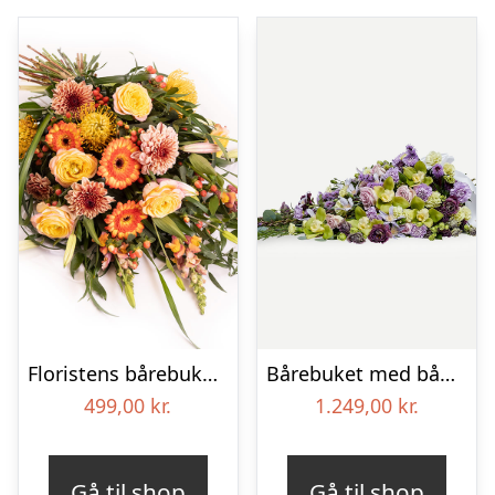
Floristens bårebuket – Gul & orange
Bårebuket med bånd – Et eksklusivt farvel
499,00
kr.
1.249,00
kr.
Gå til shop
Gå til shop