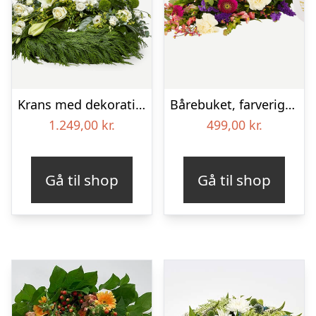
Krans med dekoration i klassisk stil – creme
Bårebuket, farverig (Floristens kreative valg) med bånd
1.249,00
kr.
499,00
kr.
Gå til shop
Gå til shop