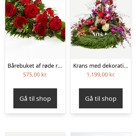
Bårebuket af røde roser – Blomster til begravelse
Krans med dekoration – Et farverigt farvel
575,00
kr.
1.199,00
kr.
Gå til shop
Gå til shop