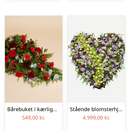
Bårebuket i kærlighedens farver
Stående blomsterhjerte – Et eksklusivt farvel
549,00
kr.
4.999,00
kr.