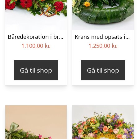
Båredekoration i brændte farver – Blomster til begravelse
Krans med opsats i gule farver – Blomster til begravelse
1.100,00
kr.
1.250,00
kr.
Gå til shop
Gå til shop