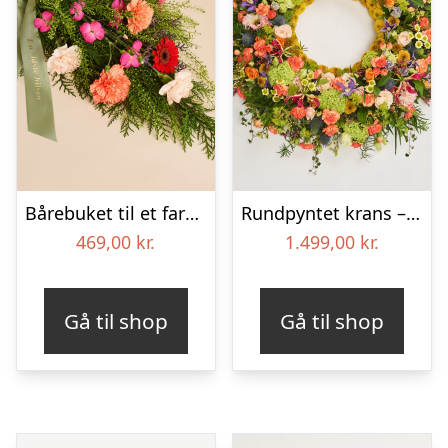
Bårebuket til et farverigt minde med bånd
Rundpyntet krans – Et farverigt farvel
469,00
kr.
1.499,00
kr.
Gå til shop
Gå til shop