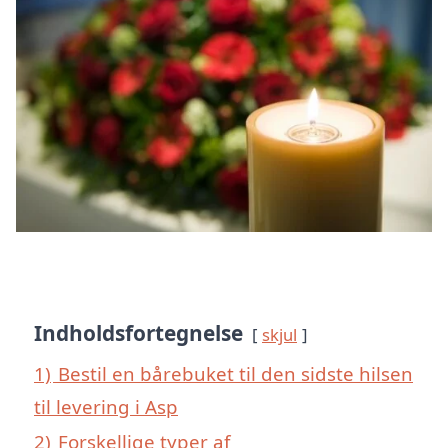
Indholdsfortegnelse
skjul
1)
Bestil en bårebuket til den sidste hilsen
til levering i Asp
2)
Forskellige typer af