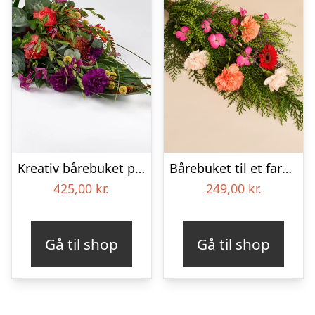
Kreativ bårebuket på stort blad – Blomster til begravelse
Bårebuket til et farverigt minde
425,00
kr.
249,00
kr.
Gå til shop
Gå til shop