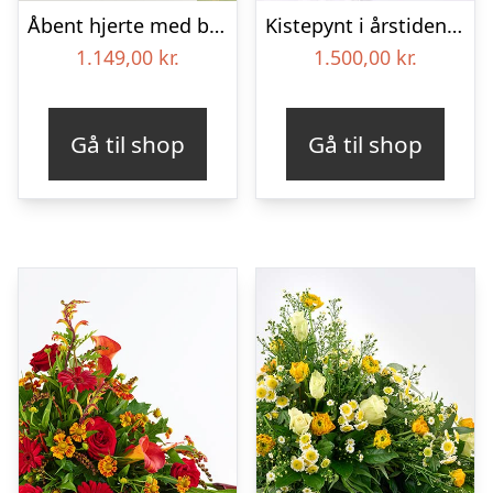
Åbent hjerte med bånd – Floristens kreative valg
Kistepynt i årstidens blomster – Blomster til begravelse
1.149,00
kr.
1.500,00
kr.
Gå til shop
Gå til shop