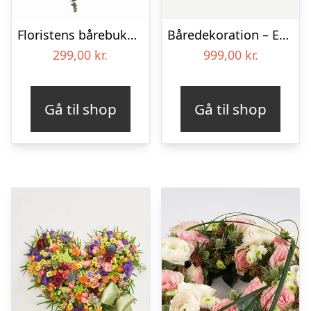
Floristens bårebuket – Smukt minde
Båredekoration – Et farverigt farvel
299,00
kr.
999,00
kr.
Gå til shop
Gå til shop