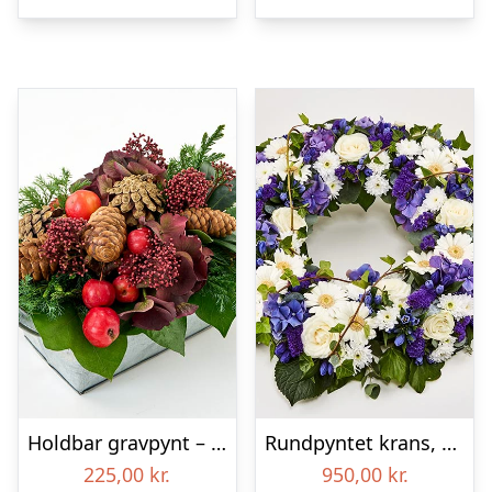
Holdbar gravpynt – Blomster til begravelse
Rundpyntet krans, blå og hvid – Blomster til begravelse
225,00
kr.
950,00
kr.