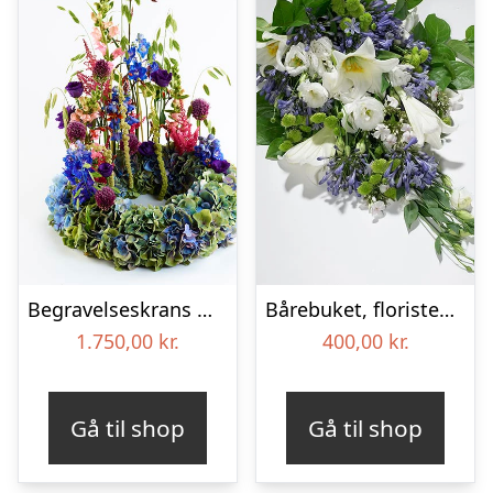
Begravelseskrans med hortensia og farverige detaljer – Blomster til begravelse
Bårebuket, floristens valg – Blomster til begravelse
1.750,00
kr.
400,00
kr.
Gå til shop
Gå til shop