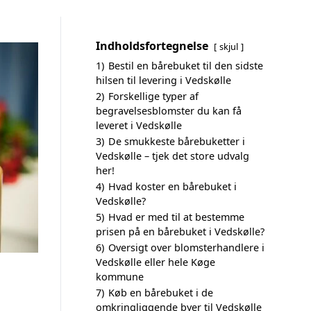
Indholdsfortegnelse
skjul
1)
Bestil en bårebuket til den sidste
hilsen til levering i Vedskølle
2)
Forskellige typer af
begravelsesblomster du kan få
leveret i Vedskølle
3)
De smukkeste bårebuketter i
Vedskølle – tjek det store udvalg
her!
4)
Hvad koster en bårebuket i
Vedskølle?
5)
Hvad er med til at bestemme
prisen på en bårebuket i Vedskølle?
6)
Oversigt over blomsterhandlere i
Vedskølle eller hele Køge
kommune
7)
Køb en bårebuket i de
omkringliggende byer til Vedskølle