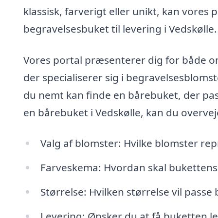
klassisk, farverigt eller unikt, kan vore
begravelsesbuket til levering i Vedskølle.
Vores portal præsenterer dig for både on
der specialiserer sig i begravelsesblomst
du nemt kan finde en bårebuket, der pass
en bårebuket i Vedskølle, kan du overvej
Valg af blomster: Hvilke blomster rep
Farveskema: Hvordan skal bukettens f
Størrelse: Hvilken størrelse vil pass
Levering: Ønsker du at få buketten lev