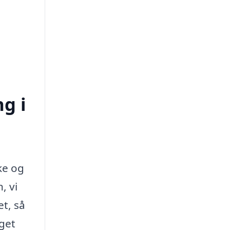
ng i
ke og
, vi
et, så
get