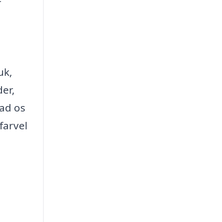
uk,
er,
lad os
farvel