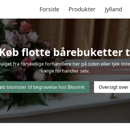
Forside
Produkter
Jylland
Køb flotte bårebuketter ti
valget fra forskellige forhandlere her på siden eller tjek l
vælge forhandler selv.
øb blomster til begravelse hos Bloomit
Oversigt over