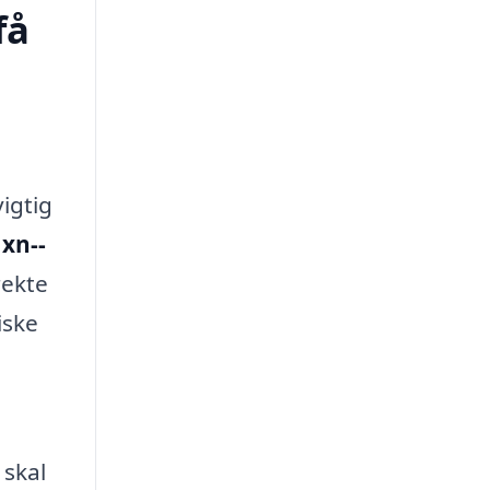
få
igtig
n
xn--
rekte
iske
 skal