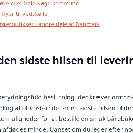
kølle eller hele Køge kommune
byer til Vedskølle
msterbutikker i andre dele af Danmark
den sidste hilsen til leveri
 betydningsfuld beslutning, der kræver omtan
ing af blomster; det er en sidste hilsen til den
kke muligheder for at bestille en smuk bårebuk
n afdødes minde. Uanset om du leder efter no