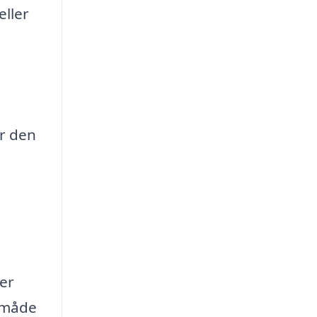
eller
er den
å
er
 måde