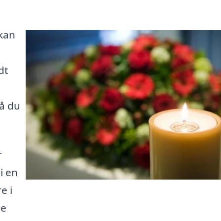
 kan
dt
så du
r
i en
e i
te