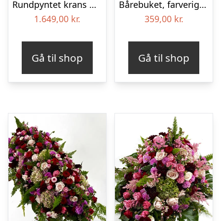
Rundpyntet krans med bånd – Et farverigt farvel
Bårebuket, farverig (Floristens kreative valg)
1.649,00
kr.
359,00
kr.
Gå til shop
Gå til shop