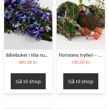
Bårebuket i lilla nuancer – Blomster til begravelse
Floristens trylleri – gravpynt – Blomster til begravelse
400,00
kr.
145,00
kr.
Gå til shop
Gå til shop