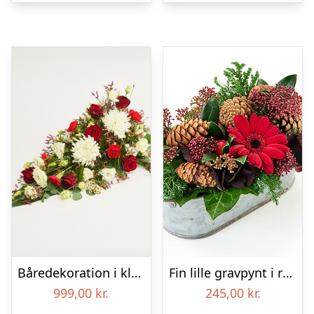
Båredekoration i klassisk stil – rød og hvid
Fin lille gravpynt i rød, floristens valg – Blomster til begravelse
999,00
kr.
245,00
kr.