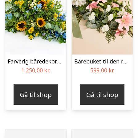
Farverig båredekoration i gul og blå – Blomster til begravelse
Bårebuket til den rolige afsked med bånd
1.250,00
kr.
599,00
kr.
Gå til shop
Gå til shop