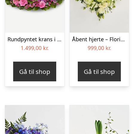
Rundpyntet krans i klassisk stil – pink
Åbent hjerte – Floristens kreative valg
1.499,00
kr.
999,00
kr.
Gå til shop
Gå til shop