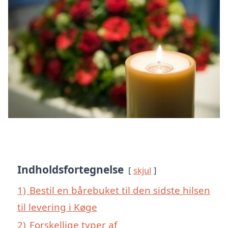
Indholdsfortegnelse
skjul
1)
Bestil en bårebuket til den sidste hilsen
til levering i Køge
2)
Forskellige typer af