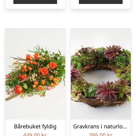
Bårebuket fyldig
Gravkrans i naturlook – Blomster til begravelse
449,00
kr.
295,00
kr.