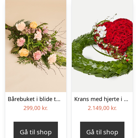
Bårebuket i blide toner
Krans med hjerte i klassisk stil – rød og hvid
299,00
kr.
2.149,00
kr.
Gå til shop
Gå til shop