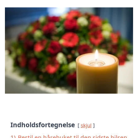
Indholdsfortegnelse
skjul
1)
Bestil en bårebuket til den sidste hilsen