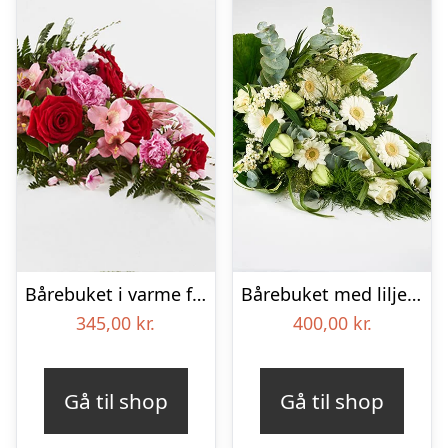
Bårebuket i varme farver – Blomster til begravelse
Bårebuket med liljer, floristens valg – Blomster til begravelse
345,00
kr.
400,00
kr.
Gå til shop
Gå til shop