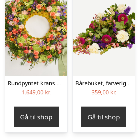
Rundpyntet krans med bånd – Et farverigt farvel
Bårebuket, farverig (Floristens kreative valg)
1.649,00
kr.
359,00
kr.
Gå til shop
Gå til shop