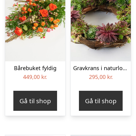
Bårebuket fyldig
Gravkrans i naturlook – Blomster til begravelse
449,00
kr.
295,00
kr.
Gå til shop
Gå til shop