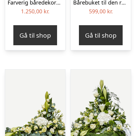
Farverig båredekoration i gul og blå – Blomster til begravelse
Bårebuket til den rolige afsked med bånd
1.250,00
kr.
599,00
kr.
Gå til shop
Gå til shop