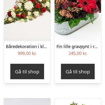
Båredekoration i klassisk stil – rød og hvid
Fin lille gravpynt i rød, floristens valg – Blomster til begravelse
999,00
kr.
245,00
kr.
Gå til shop
Gå til shop