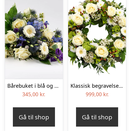
Bårebuket i blå og hvide nuancer – Blomster til begravelse
Klassisk begravelses­krans
345,00
kr.
999,00
kr.
Gå til shop
Gå til shop