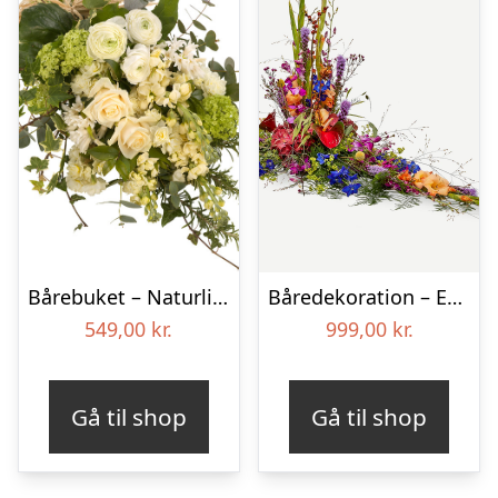
Bårebuket – Naturlig hvid
Båredekoration – Et farverigt farvel
549,00
kr.
999,00
kr.
Gå til shop
Gå til shop