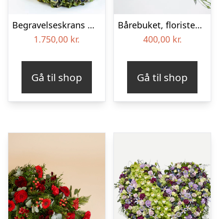
Begravelseskrans med hortensia og farverige detaljer – Blomster til begravelse
Bårebuket, floristens valg – Blomster til begravelse
1.750,00
kr.
400,00
kr.
Gå til shop
Gå til shop