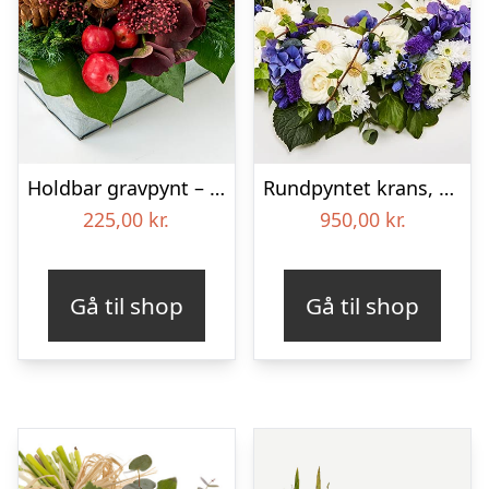
Holdbar gravpynt – Blomster til begravelse
Rundpyntet krans, blå og hvid – Blomster til begravelse
225,00
kr.
950,00
kr.
Gå til shop
Gå til shop