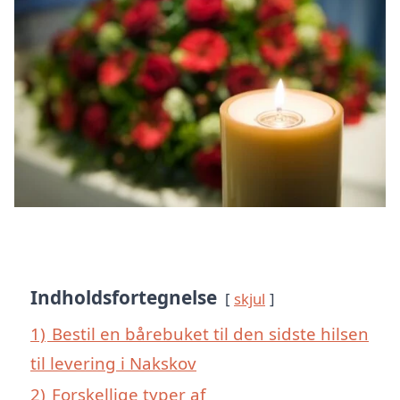
Indholdsfortegnelse
skjul
1)
Bestil en bårebuket til den sidste hilsen
til levering i Nakskov
2)
Forskellige typer af