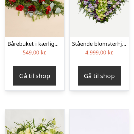
Bårebuket i kærlighedens farver
Stående blomsterhjerte – Et eksklusivt farvel
549,00
kr.
4.999,00
kr.
Gå til shop
Gå til shop