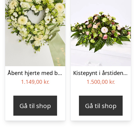
Åbent hjerte med bånd – Floristens kreative valg
Kistepynt i årstidens blomster – Blomster til begravelse
1.149,00
kr.
1.500,00
kr.
Gå til shop
Gå til shop