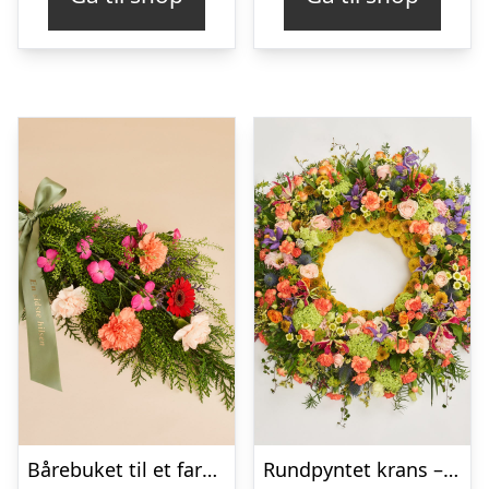
Bårebuket til et farverigt minde med bånd
Rundpyntet krans – Et farverigt farvel