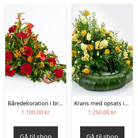
Båredekoration i brændte farver – Blomster til begravelse
Krans med opsats i gule farver – Blomster til begravelse
1.100,00
kr.
1.250,00
kr.
Gå til shop
Gå til shop