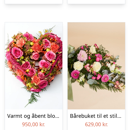
Varmt og åbent blomsterhjerte – Blomster til begravelse
Bårebuket til et stille farvel med bånd
950,00
kr.
629,00
kr.