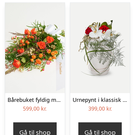
Bårebuket fyldig med bånd
Urnepynt i klassisk stil – rød og hvid
599,00
kr.
399,00
kr.
Gå til shop
Gå til shop