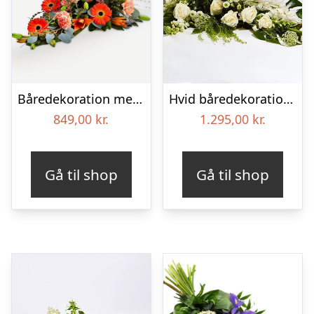
Båredekoration med bånd
Hvid båredekoration – Blomster til begravelse
849,00
kr.
1.295,00
kr.
Gå til shop
Gå til shop