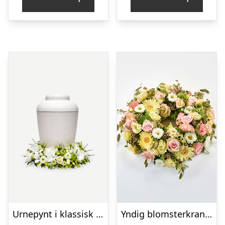
Urnepynt i klassisk stil – creme
Yndig blomsterkrans i pastelfarver, floristens valg – Blomster til begravelse