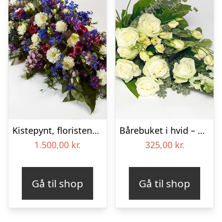
Kistepynt, floristens valg – Blomster til begravelse
Bårebuket i hvid – Blomster til begravelse
1.500,00
kr.
325,00
kr.
Gå til shop
Gå til shop