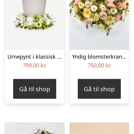
Urnepynt i klassisk stil – creme
Yndig blomsterkrans i pastelfarver, floristens valg – Blomster til begravelse
799,00
kr.
750,00
kr.
Gå til shop
Gå til shop