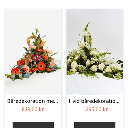
Båredekoration med bånd
Hvid båredekoration – Blomster til begravelse
849,00
kr.
1.295,00
kr.