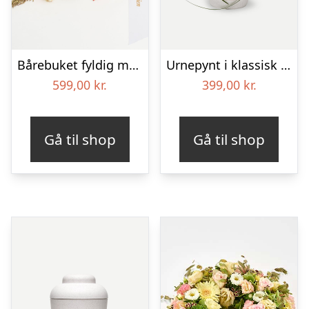
Bårebuket fyldig med bånd
Urnepynt i klassisk stil – rød og hvid
599,00
kr.
399,00
kr.
Gå til shop
Gå til shop