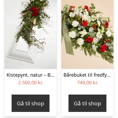
Kistepynt, natur – Blomster til begravelse
Bårebuket til fredfyldt kærlighed med bånd
2.500,00
kr.
749,00
kr.
Gå til shop
Gå til shop