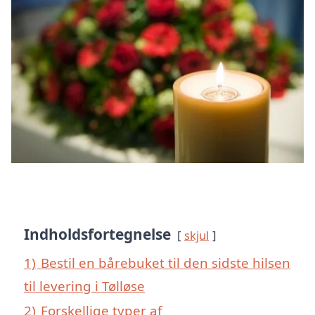
Indholdsfortegnelse
skjul
1)
Bestil en bårebuket til den sidste hilsen
til levering i Tølløse
2)
Forskellige typer af