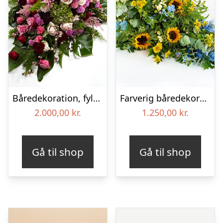
Båredekoration, fyldig – Blomster til begravelse
Farverig båredekoration i gul og blå – Blomster til begravelse
2.000,00
kr.
1.250,00
kr.
Gå til shop
Gå til shop