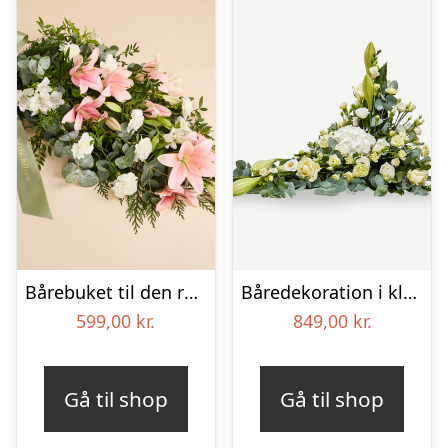
Bårebuket til den rolige afsked med bånd
Båredekoration i klassisk stil – creme
599,00
kr.
849,00
kr.
Gå til shop
Gå til shop