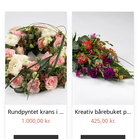
Rundpyntet krans i lyse farver – Blomster til begravelse
Kreativ bårebuket på stort blad – Blomster til begravelse
1.000,00
kr.
425,00
kr.