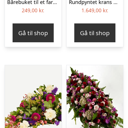
Bårebuket til et farverigt minde
Rundpyntet krans med bånd – Et farverigt farvel
249,00
kr.
1.649,00
kr.
Gå til shop
Gå til shop