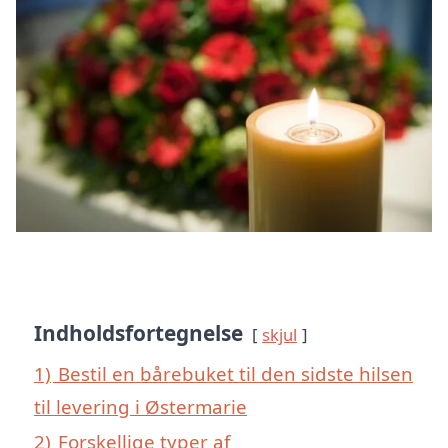
Indholdsfortegnelse
skjul
1)
Bestil en bårebuket til den sidste hilsen
til levering i Østermarie
2)
Forskellige typer af