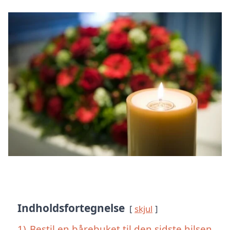
Indholdsfortegnelse
skjul
1)
Bestil en bårebuket til den sidste hilsen