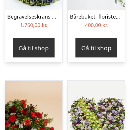
Begravelseskrans med hortensia og farverige detaljer – Blomster til begravelse
Bårebuket, floristens valg – Blomster til begravelse
1.750,00
kr.
400,00
kr.
Gå til shop
Gå til shop