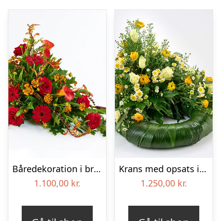
Båredekoration i brændte farver – Blomster til begravelse
Krans med opsats i gule farver – Blomster til begravelse
1.100,00
kr.
1.250,00
kr.