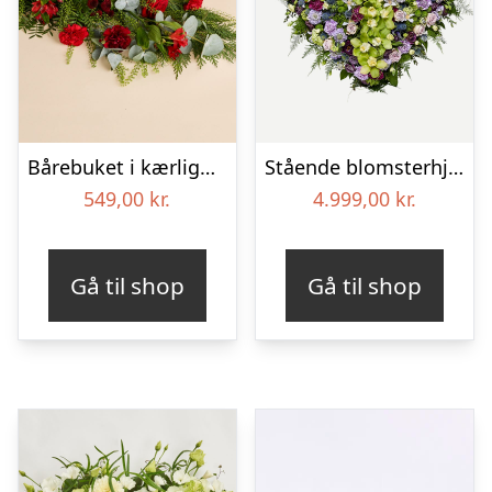
Bårebuket i kærlighedens farver
Stående blomsterhjerte – Et eksklusivt farvel
549,00
kr.
4.999,00
kr.
Gå til shop
Gå til shop