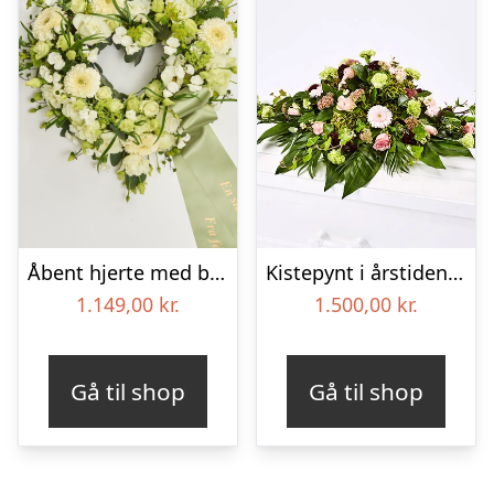
Åbent hjerte med bånd – Floristens kreative valg
Kistepynt i årstidens blomster – Blomster til begravelse
1.149,00
kr.
1.500,00
kr.
Gå til shop
Gå til shop