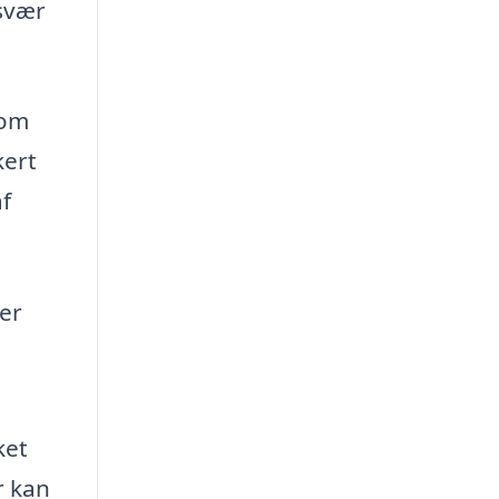
 svær
 om
kert
af
ler
ket
r kan