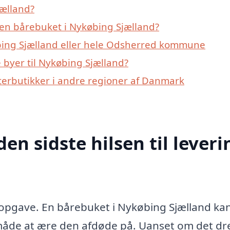
jælland?
en bårebuket i Nykøbing Sjælland?
bing Sjælland eller hele Odsherred kommune
byer til Nykøbing Sjælland?
terbutikker i andre regioner af Danmark
den sidste hilsen til leveri
let opgave. En bårebuket i Nykøbing Sjælland ka
de at ære den afdøde på. Uanset om det dre