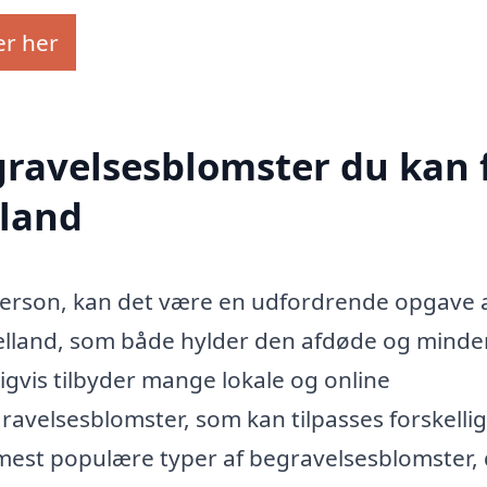
er her
egravelsesblomster du kan 
lland
 person, kan det være en udfordrende opgave 
ælland, som både hylder den afdøde og minde
igvis tilbyder mange lokale og online
avelsesblomster, som kan tilpasses forskelli
mest populære typer af begravelsesblomster, 