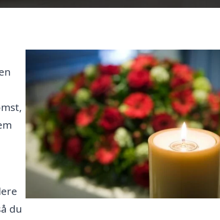
den
omst,
lem
lere
så du