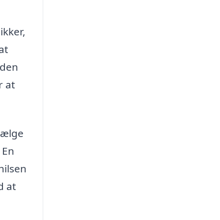
ikker,
at
uden
r at
 vælge
 En
hilsen
d at