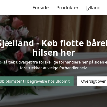
Forside
Produkter
Jylland
ælland - Køb flotte båreb
hilsen her
, så tjek udvalget fra forskellige forhandlere her på siden e
foretrækker at vælge forhandler selv.
øb blomster til begravelse hos Bloomit
Oversigt over