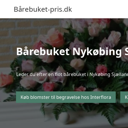
Bårebuket-pris.dk
Bårebuket Nykøbing Sj
Leder du efter en flot bårebuket i Nykøbing Sjælland
Køb blomster til begravelse hos Interflora
K