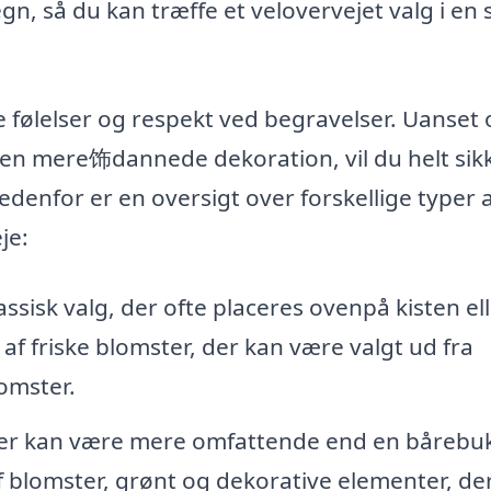
gn, så du kan træffe et velovervejet valg i en
kke følelser og respekt ved begravelser. Uanset
 en mere饰dannede dekoration, vil du helt sik
Nedenfor er en oversigt over forskellige typer 
je:
ssisk valg, der ofte placeres ovenpå kisten el
af friske blomster, der kan være valgt ud fra
omster.
er kan være mere omfattende end en bårebu
 blomster, grønt og dekorative elementer, de