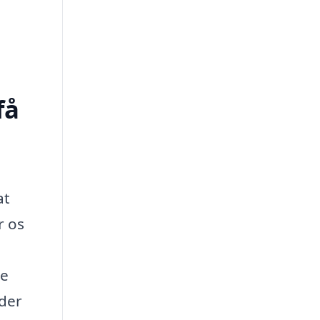
få
at
r os
ge
der