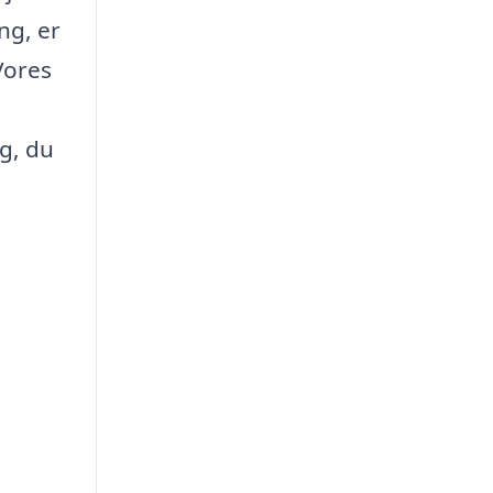
ng, er
 Vores
rg, du