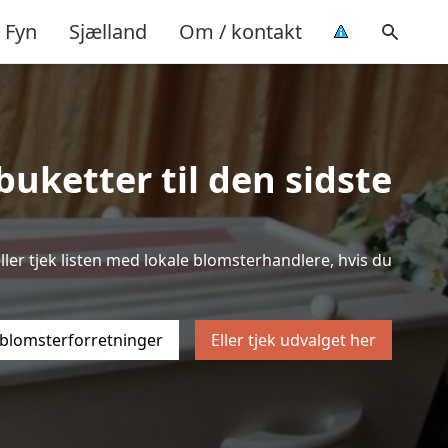
Fyn
Sjælland
Om / kontakt
uketter til den sidste
ller tjek listen med lokale blomsterhandlere, hvis du
 blomsterforretninger
Eller tjek udvalget her