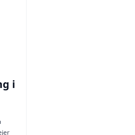
ng i
n
jer