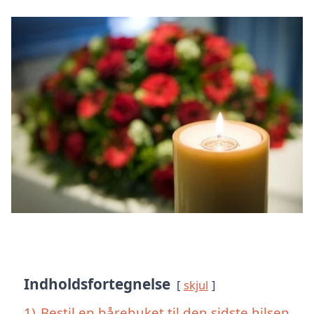
Indholdsfortegnelse
skjul
1)
Bestil en bårebuket til den sidste hilsen