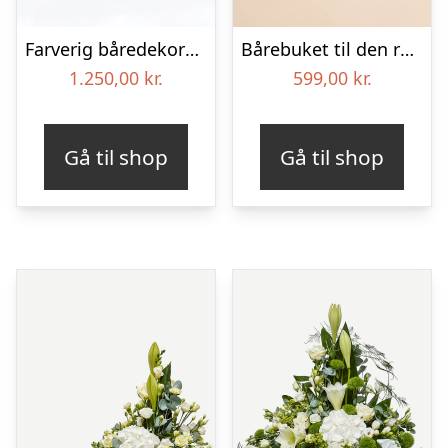
Farverig båredekoration i gul og blå – Blomster til begravelse
Bårebuket til den rolige afsked med bånd
1.250,00
kr.
599,00
kr.
Gå til shop
Gå til shop