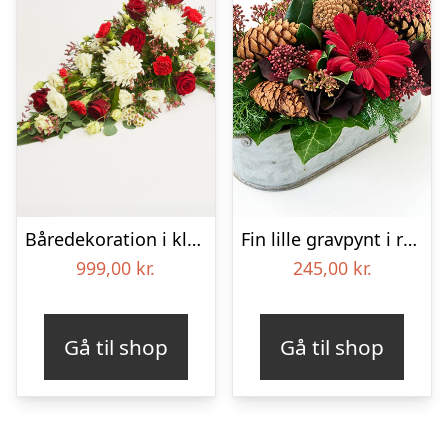
Båredekoration i klassisk stil – rød og hvid
Fin lille gravpynt i rød, floristens valg – Blomster til begravelse
999,00
kr.
245,00
kr.
Gå til shop
Gå til shop