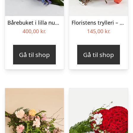
Bårebuket i lilla nuancer – Blomster til begravelse
Floristens trylleri – gravpynt – Blomster til begravelse
400,00
kr.
145,00
kr.
Gå til shop
Gå til shop