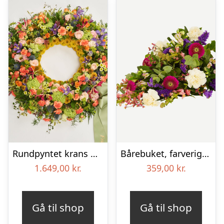
Rundpyntet krans med bånd – Et farverigt farvel
Bårebuket, farverig (Floristens kreative valg)
1.649,00
kr.
359,00
kr.
Gå til shop
Gå til shop