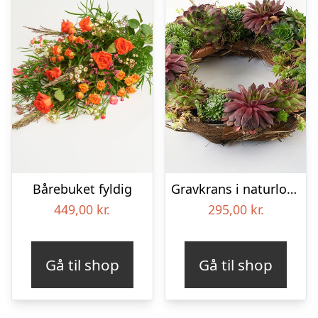
Bårebuket fyldig
Gravkrans i naturlook – Blomster til begravelse
449,00
kr.
295,00
kr.
Gå til shop
Gå til shop