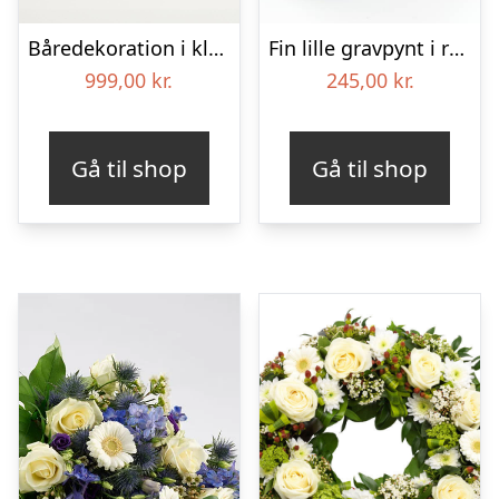
Båredekoration i klassisk stil – rød og hvid
Fin lille gravpynt i rød, floristens valg – Blomster til begravelse
999,00
kr.
245,00
kr.
Gå til shop
Gå til shop