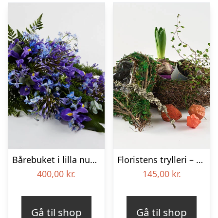
Bårebuket i lilla nuancer – Blomster til begravelse
Floristens trylleri – gravpynt – Blomster til begravelse
400,00
kr.
145,00
kr.
Gå til shop
Gå til shop