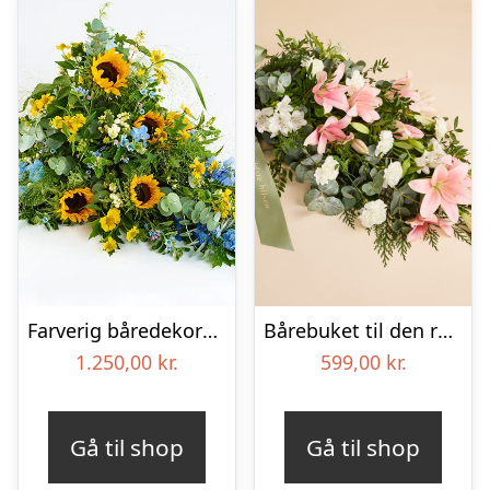
Farverig båredekoration i gul og blå – Blomster til begravelse
Bårebuket til den rolige afsked med bånd
1.250,00
kr.
599,00
kr.
Gå til shop
Gå til shop