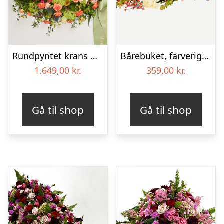
Rundpyntet krans med bånd – Et farverigt farvel
Bårebuket, farverig (Floristens kreative valg)
1.649,00
kr.
359,00
kr.
Gå til shop
Gå til shop