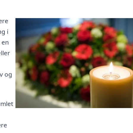
ære
g i
 en
ller
v og
amlet
ære