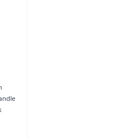
n
andle
k