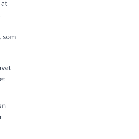
 at
t
r, som
avet
et
an
r