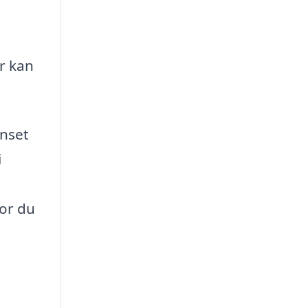
r kan
anset
i
vor du