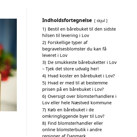
Indholdsfortegnelse
skjul
1)
Bestil en bårebuket til den sidste
hilsen til levering i Lov
2)
Forskellige typer af
begravelsesblomster du kan få
leveret i Lov
3)
De smukkeste bårebuketter i Lov
– Tjek det store udvalg her!
4)
Hvad koster en bårebuket i Lov?
5)
Hvad er med til at bestemme
prisen på en bårebuket i Lov?
6)
Oversigt over blomsterhandlere i
Lov eller hele Næstved kommune
7)
Køb en bårebuket i de
omkringliggende byer til Lov?
8)
Find blomsterhandler eller
online blomsterbutik i andre
regioner af Danmark