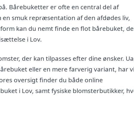
å. Bårebuketter er ofte en central del af
en smuk repræsentation af den afdødes liv,
form kan du nemt finde en flot bårebuket, de
isættelse i Lov.
lomster, der kan tilpasses efter dine ønsker. U
bårebuket eller en mere farverig variant, har v
vores oversigt finder du både online
buket i Lov, samt fysiske blomsterbutikker, h