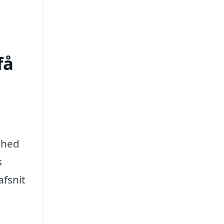
få
ghed
s
afsnit