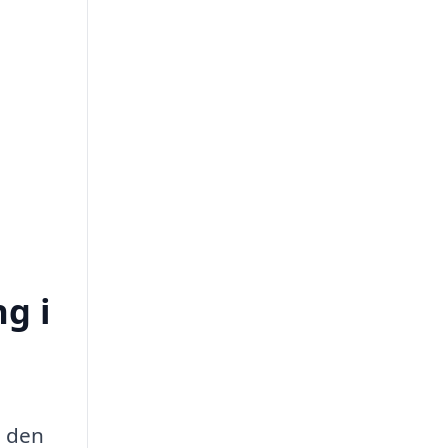
ng i
e den