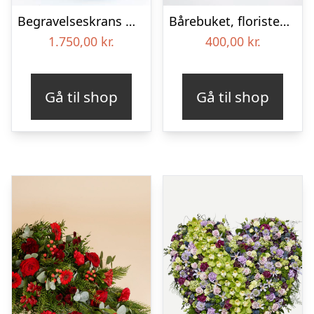
Begravelseskrans med hortensia og farverige detaljer – Blomster til begravelse
Bårebuket, floristens valg – Blomster til begravelse
1.750,00
kr.
400,00
kr.
Gå til shop
Gå til shop