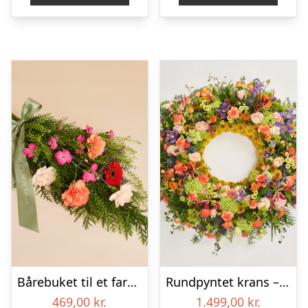
Bårebuket til et farverigt minde med bånd
Rundpyntet krans – Et farverigt farvel
469,00
kr.
1.499,00
kr.