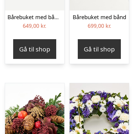
Bårebuket med bånd – Et farverigt farvel
Bårebuket med bånd
649,00
kr.
699,00
kr.
Gå til shop
Gå til shop