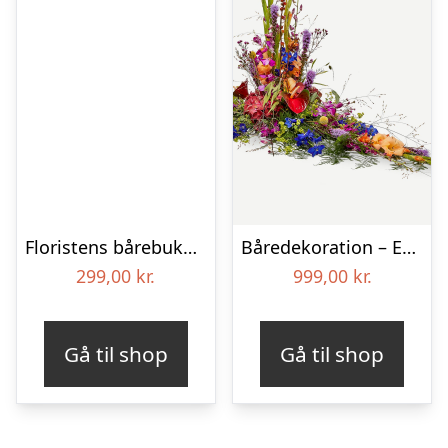
Floristens bårebuket – Smukt minde
Båredekoration – Et farverigt farvel
299,00
kr.
999,00
kr.
Gå til shop
Gå til shop