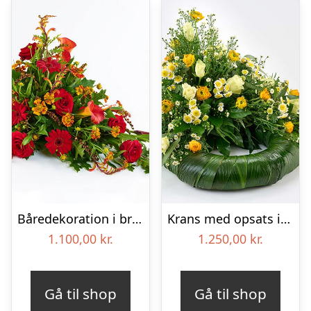
Båredekoration i brændte farver – Blomster til begravelse
Krans med opsats i gule farver – Blomster til begravelse
1.100,00
kr.
1.250,00
kr.
Gå til shop
Gå til shop