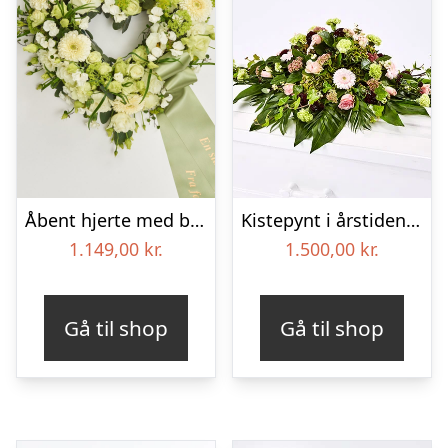
Åbent hjerte med bånd – Floristens kreative valg
Kistepynt i årstidens blomster – Blomster til begravelse
1.149,00
kr.
1.500,00
kr.
Gå til shop
Gå til shop