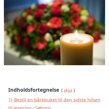
Indholdsfortegnelse
skjul
1)
Bestil en bårebuket til den sidste hilsen
til levering i Søborg