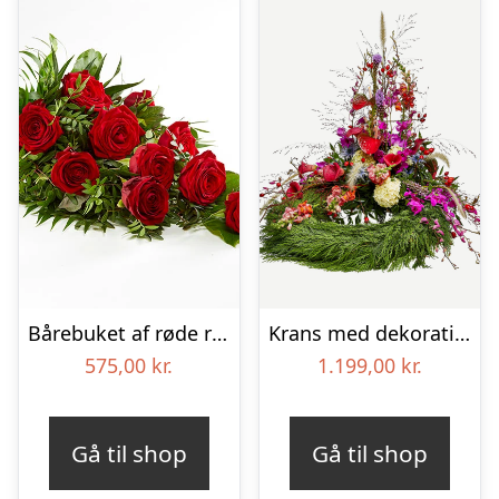
Bårebuket af røde roser – Blomster til begravelse
Krans med dekoration – Et farverigt farvel
575,00
kr.
1.199,00
kr.
Gå til shop
Gå til shop