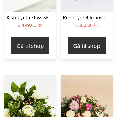
Kistepynt i klassisk stil – creme
Rundpyntet krans i hvid, floristens valg – Blomster til begravelse
2.199,00
kr.
1.500,00
kr.
Gå til shop
Gå til shop