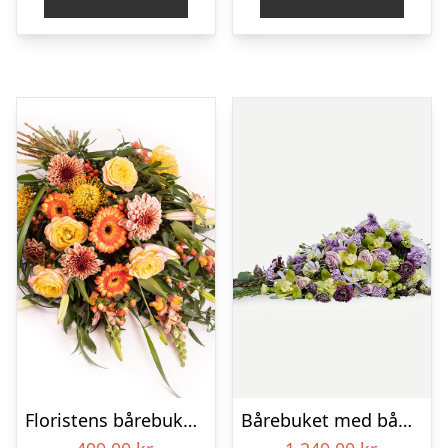
Floristens bårebuket – Gul & orange
Bårebuket med bånd – Et eksklusivt farvel