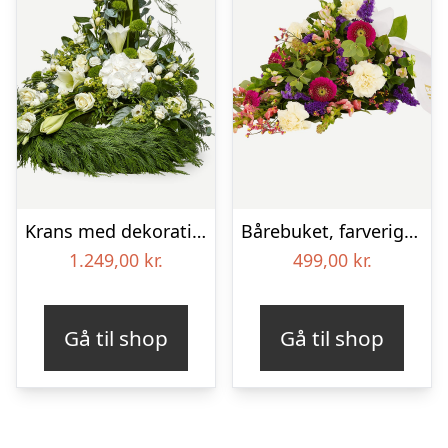
Krans med dekoration i klassisk stil – creme
Bårebuket, farverig (Floristens kreative valg) med bånd
1.249,00
kr.
499,00
kr.
Gå til shop
Gå til shop