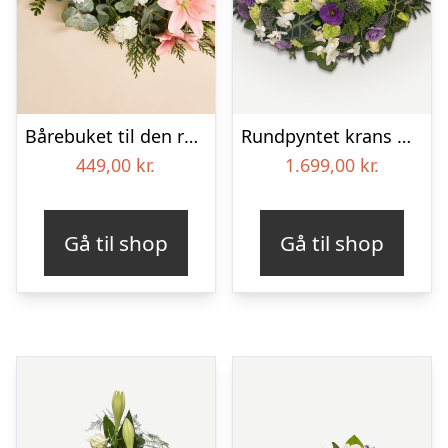
Bårebuket til den rolige afsked
Rundpyntet krans med orkideer og bånd
449,00
kr.
1.699,00
kr.
Gå til shop
Gå til shop