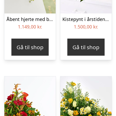
Åbent hjerte med bånd – Floristens kreative valg
Kistepynt i årstidens blomster – Blomster til begravelse
1.149,00
kr.
1.500,00
kr.
Gå til shop
Gå til shop