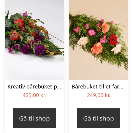
Kreativ bårebuket på stort blad – Blomster til begravelse
Bårebuket til et farverigt minde
425,00
kr.
249,00
kr.
Gå til shop
Gå til shop