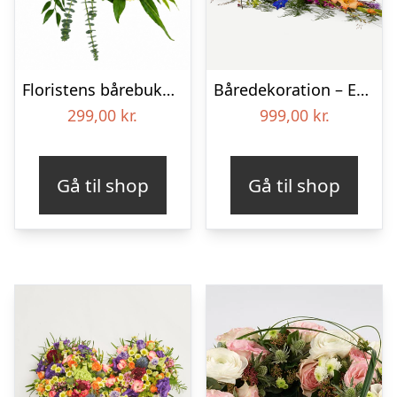
Floristens bårebuket – Smukt minde
Båredekoration – Et farverigt farvel
299,00
kr.
999,00
kr.
Gå til shop
Gå til shop