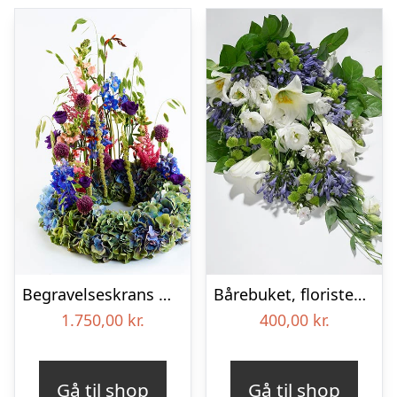
Begravelseskrans med hortensia og farverige detaljer – Blomster til begravelse
Bårebuket, floristens valg – Blomster til begravelse
1.750,00
kr.
400,00
kr.
Gå til shop
Gå til shop