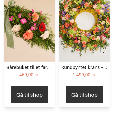
Bårebuket til et farverigt minde med bånd
Rundpyntet krans – Et farverigt farvel
469,00
kr.
1.499,00
kr.
Gå til shop
Gå til shop