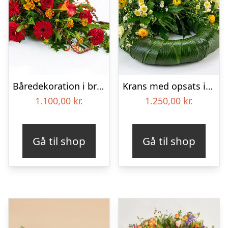
Båredekoration i brændte farver – Blomster til begravelse
Krans med opsats i gule farver – Blomster til begravelse
1.100,00
kr.
1.250,00
kr.
Gå til shop
Gå til shop