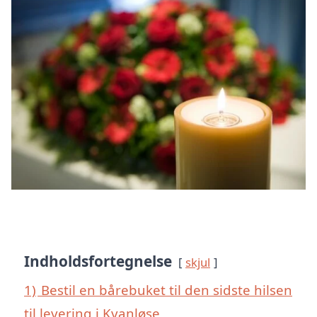
Indholdsfortegnelse
skjul
1)
Bestil en bårebuket til den sidste hilsen
til levering i Kvanløse