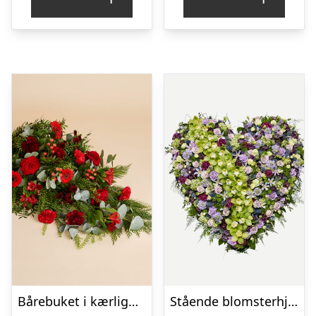
Bårebuket i kærlighedens farver
Stående blomsterhjerte – Et eksklusivt farvel