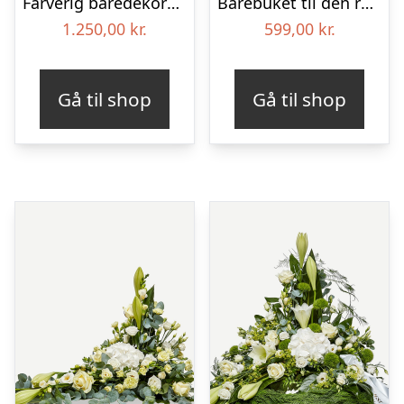
Farverig båredekoration i gul og blå – Blomster til begravelse
Bårebuket til den rolige afsked med bånd
1.250,00
kr.
599,00
kr.
Gå til shop
Gå til shop