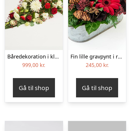
Båredekoration i klassisk stil – rød og hvid
Fin lille gravpynt i rød, floristens valg – Blomster til begravelse
999,00
kr.
245,00
kr.
Gå til shop
Gå til shop