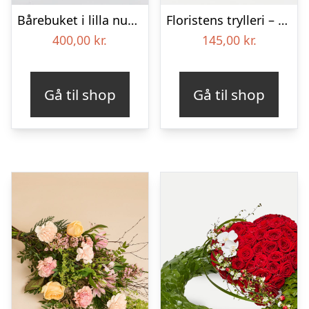
Bårebuket i lilla nuancer – Blomster til begravelse
Floristens trylleri – gravpynt – Blomster til begravelse
400,00
kr.
145,00
kr.
Gå til shop
Gå til shop