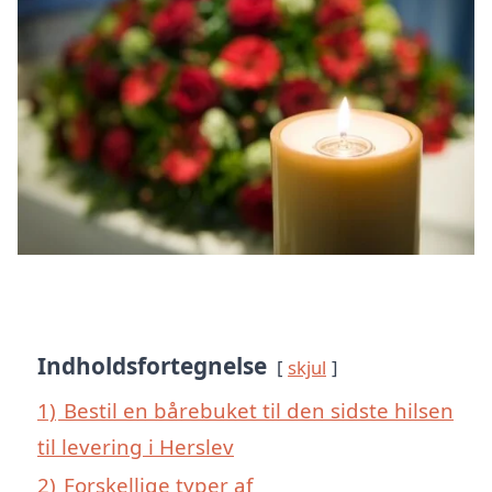
Indholdsfortegnelse
skjul
1)
Bestil en bårebuket til den sidste hilsen
til levering i Herslev
2)
Forskellige typer af