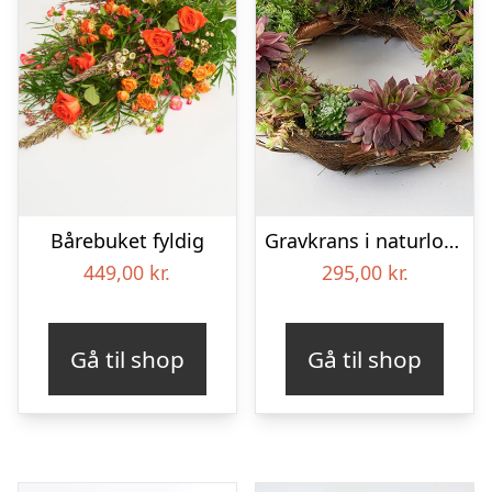
Bårebuket fyldig
Gravkrans i naturlook – Blomster til begravelse
449,00
kr.
295,00
kr.
Gå til shop
Gå til shop