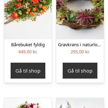
Bårebuket fyldig
Gravkrans i naturlook – Blomster til begravelse
449,00
kr.
295,00
kr.
Gå til shop
Gå til shop