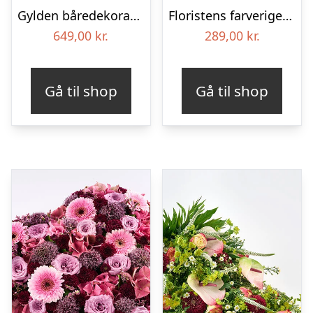
Gylden båredekoration
Floristens farverige kondolencebuket
649,00
kr.
289,00
kr.
Gå til shop
Gå til shop