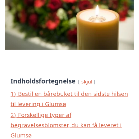
Indholdsfortegnelse
skjul
1)
Bestil en bårebuket til den sidste hilsen
til levering i Glumsø
2)
Forskellige typer af
begravelsesblomster, du kan få leveret i
Glumsø