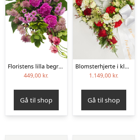
Floristens lilla begravelses­buket
Blomsterhjerte i klassisk stil med bånd
449,00
kr.
1.149,00
kr.
Gå til shop
Gå til shop